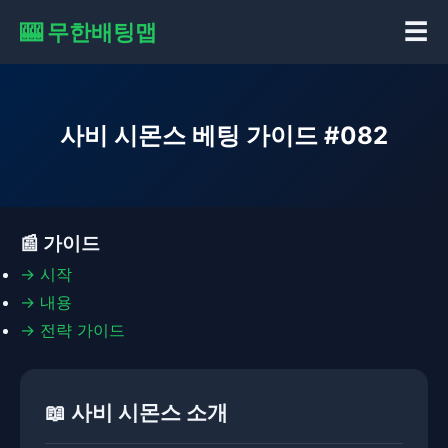
🎰 무한배팅맵
☰
사비 시몬스 베팅 가이드 #082
📰 가이드
→ 시작
→ 내용
→ 전략 가이드
📖 사비 시몬스 소개