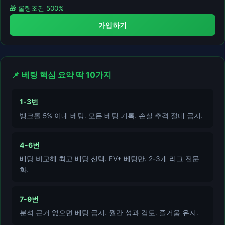
🎁 롤링조건 500%
가입하기
📌 베팅 핵심 요약 딱 10가지
1-3번
뱅크롤 5% 이내 베팅. 모든 베팅 기록. 손실 추격 절대 금지.
4-6번
배당 비교해 최고 배당 선택. EV+ 베팅만. 2-3개 리그 전문
화.
7-9번
분석 근거 없으면 베팅 금지. 월간 성과 검토. 즐거움 유지.