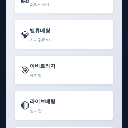
200+ 용어
밸류베팅
💎
기대값(EV)
아비트라지
🎯
슈어벳
라이브베팅
🔴
실시간