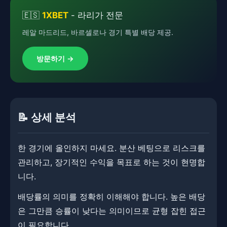
🇪🇸
1XBET
- 라리가 전문
레알 마드리드, 바르셀로나 경기 특별 배당 제공.
방문하기 →
📝 상세 분석
한 경기에 올인하지 마세요. ​분산 베팅으로 리스크를
관리하고, 장기적인 수익을 목표로 하는 것이 현명합
니다.
배당률의 의미를 정확히 이해해야 합니다. ​​높은 배당
은 그만큼 승률이 낮다는 의미이므로 균형 잡힌 접근
이 필요합니다.