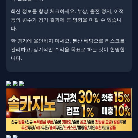
최신 정보를 항상 체크하세요. ​​부상, 출전 정지, 이적
등의 변수가 경기 결과에 큰 영향을 미칠 수 있습니
다.
한 경기에 올인하지 마세요. 분산 베팅으로 리스크를
관리하고, 장기적인 수익을 목표로 하는 것이 현명합
니다.