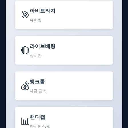
아비트라지
🎯
슈어벳
라이브베팅
🔴
실시간
뱅크롤
💰
자금 관리
핸디캡
📊
아시안·유럽