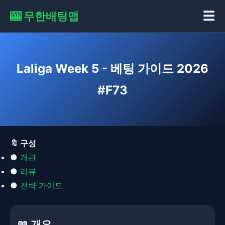
🎰 무한배팅맵
☰
Laliga Week 5 - 베팅 가이드 2026
#F73
🔖 구성
●
개관
●
리뷰
●
전략 가이드
📖 개요