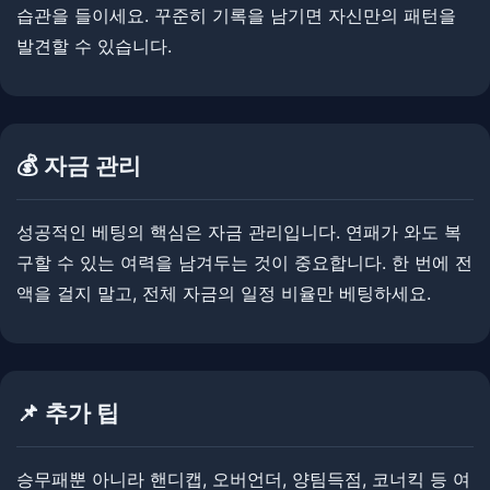
습관을 들이세요. 꾸준히 기록을 남기면 자신만의 패턴을
발견할 수 있습니다.
💰 자금 관리
성공적인 베팅의 핵심은 자금 관리입니다. ​연패가 와도 복
구할 수 있는 여력을 남겨두는 것이 중요합니다. ​​한 번에 전
액을 걸지 말고, 전체 자금의 일정 비율만 베팅하세요.
📌 추가 팁
승무패뿐 아니라 핸디캡, 오버언더, 양팀득점, 코너킥 등 여