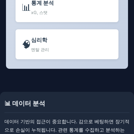
통계 분석
📊
xG, 스탯
심리학
🧠
멘탈 관리
📊 데이터 분석
데이터 기반의 접근이 중요합니다. ​​감으로 베팅하면 장기적
으로 손실이 누적됩니다. 관련 통계를 수집하고 분석하는