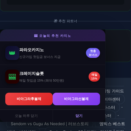
🎁 추천 파트너
🎰 오늘의 추천 카지노
크레이지슬롯
- 슬롯
매일 첫입금 15%(최대50만) · 두번째입금 10% 추가.
파라오카지노
👑
첫충
🎁 매일 첫입금 15%
보너스
신규가입 첫입금 보너스 지급
크레이지슬롯
🎰
매일
15%
매일 첫입금 15% (최대 50만원)
·
PrimeMed 225 가이드 | 러브스토리
6 27 - 베팅 가이드
·
2026 #89E - 무한배팅맵
비아그라후불제
비아그라선불제
실데나필 주말 사용 - 비아센터
·
·
Slots Mistakes 팁 83 | 2026 완벽 가이드 - 홀덤마스터
·
A7o 플레이 가이드 | 2026 완벽 가이드 - 홀덤마스터
오늘 하루 닫기
닫기
Sendom vs Gugu As Needed | 러브스토리
엠빅스 베스트