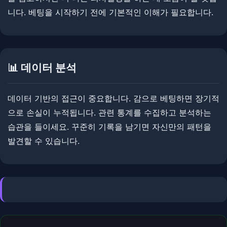
니다. ​베팅을 시작하기 전에 기본적인 이해가 필요합니다.
📊 데이터 분석
데이터 기반의 접근이 중요합니다. ​​감으로 베팅하면 장기적
으로 손실이 누적됩니다. ​​관련 통계를 수집하고 분석하는
습관을 들이세요. ​꾸준히 기록을 남기면 자신만의 패턴을
발견할 수 있습니다.