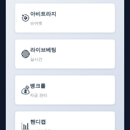
아비트라지
🎯
슈어벳
라이브베팅
🔴
실시간
뱅크롤
💰
자금 관리
핸디캡
📊