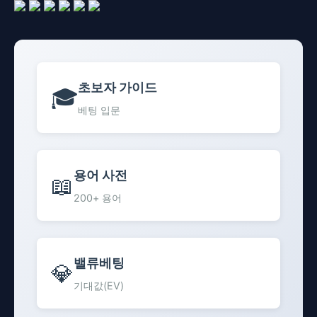
초보자 가이드
🎓
베팅 입문
용어 사전
📖
200+ 용어
밸류베팅
💎
기대값(EV)