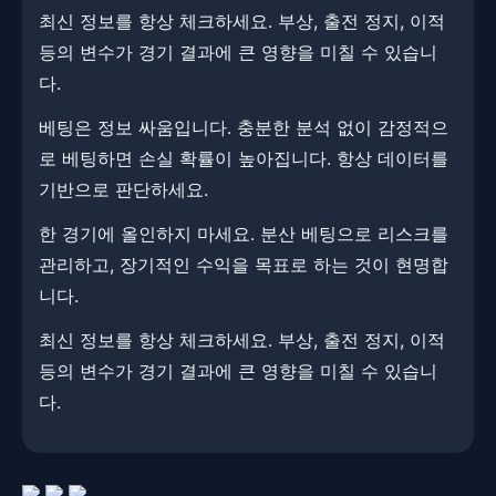
최신 정보를 항상 체크하세요. ​​부상, 출전 정지, 이적
등의 변수가 경기 결과에 큰 영향을 미칠 수 있습니
다.
베팅은 정보 싸움입니다. ​충분한 분석 없이 감정적으
로 베팅하면 손실 확률이 높아집니다. 항상 데이터를
기반으로 판단하세요.
한 경기에 올인하지 마세요. 분산 베팅으로 리스크를
관리하고, 장기적인 수익을 목표로 하는 것이 현명합
니다.
최신 정보를 항상 체크하세요. ​부상, 출전 정지, 이적
등의 변수가 경기 결과에 큰 영향을 미칠 수 있습니
다.