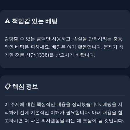
⚠️ 책임감 있는 베팅
​​감당할 수 있는 금액만 사용하고, 손실을 만회하려는 충동
적인 베팅은 피하세요. 베팅은 여가 활동입니다. ​​문제가 생
기면 전문 상담(1336)을 받으시기 바랍니다.
📋 핵심 정보
이 주제에 대한 핵심적인 내용을 정리했습니다. 베팅을 시
작하기 전에 기본적인 이해가 필요합니다. ​​아래 내용을 참
고하시면 더 나은 의사결정을 하는 데 도움이 될 것입니다.