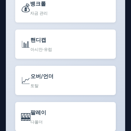
뱅크롤
💰
자금 관리
핸디캡
📊
아시안·유럽
오버/언더
📈
토탈
팔레이
🎰
다폴더