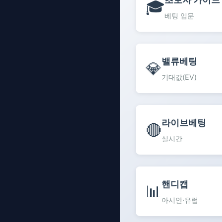
🎓
베팅 입문
밸류베팅
💎
기대값(EV)
라이브베팅
🔴
실시간
핸디캡
📊
아시안·유럽