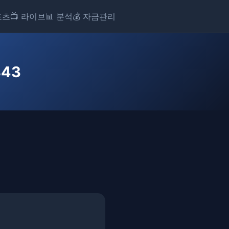
포츠
📺 라이브
📊 분석
💰 자금관리
843