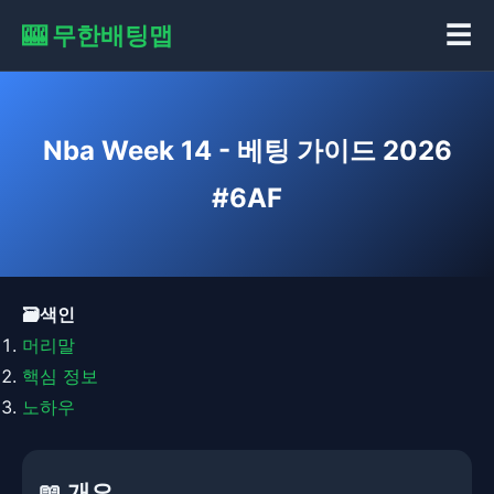
🎰 무한배팅맵
☰
Nba Week 14 - 베팅 가이드 2026
#6AF
🗃️색인
머리말
핵심 정보
노하우
📖 개요