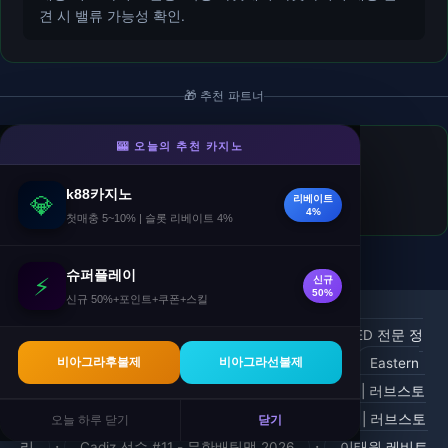
견 시 밸류 가능성 확인.
🎁 추천 파트너
🎰 오늘의 추천 카지노
파라오카지노
- 스포츠베팅
신규가입 후 첫입금 보너스 지급.
k88카지노
💎
리베이트
🎁 롤링조건 500%
4%
첫매충 5~10% | 슬롯 리베이트 4%
슈퍼플레이
⚡
신규
50%
신규 50%+포인트+쿠폰+스킬
·
홀덤맥스
골드비아 약물병용 | 러브스토리 - ED 전문 정
·
·
보
비아그라후불제
야마토 고급 완벽 가이드 | 릴게임난다
비아그라선불제
Eastern
·
Treasure 벨라트라 | 릴게임난다
충북 야간진료 | 러브스토
·
리 - ED 전문 정보
geumcheon구 Telemedicine | 러브스토
오늘 하루 닫기
닫기
·
·
리
Cadiz 선수 #11 - 무한배팅맵 2026
이태원 레비트