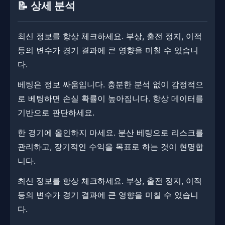
📝 상세 분석
최신 정보를 항상 체크하세요. ​​부상, 출전 정지, 이적
등의 변수가 경기 결과에 큰 영향을 미칠 수 있습니
다.
베팅은 정보 싸움입니다. ​​충분한 분석 없이 감정적으
로 베팅하면 손실 확률이 높아집니다. ​항상 데이터를
기반으로 판단하세요.
한 경기에 올인하지 마세요. 분산 베팅으로 리스크를
관리하고, 장기적인 수익을 목표로 하는 것이 현명합
니다.
최신 정보를 항상 체크하세요. ​부상, 출전 정지, 이적
등의 변수가 경기 결과에 큰 영향을 미칠 수 있습니
다.