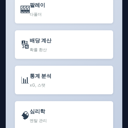
팔레이
🎰
다폴더
배당 계산
🔢
확률 환산
통계 분석
📊
xG, 스탯
심리학
🧠
멘탈 관리