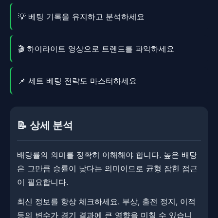
💡 베팅 기록을 유지하고 분석하세요
🎬 하이라이트 영상으로 트렌드를 파악하세요
📌 세트 베팅 전략도 마스터하세요
📝 상세 분석
배당률의 의미를 정확히 이해해야 합니다. 높은 배당
은 그만큼 승률이 낮다는 의미이므로 균형 잡힌 접근
이 필요합니다.
최신 정보를 항상 체크하세요. ​​부상, 출전 정지, 이적
등의 변수가 경기 결과에 큰 영향을 미칠 수 있습니