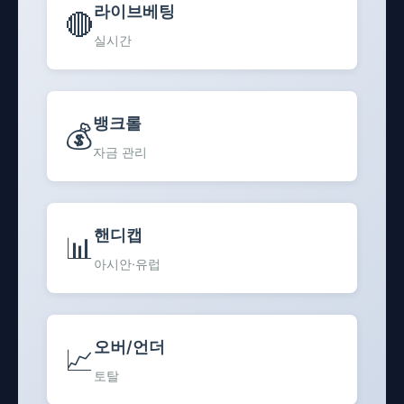
라이브베팅
🔴
실시간
뱅크롤
💰
자금 관리
핸디캡
📊
아시안·유럽
오버/언더
📈
토탈