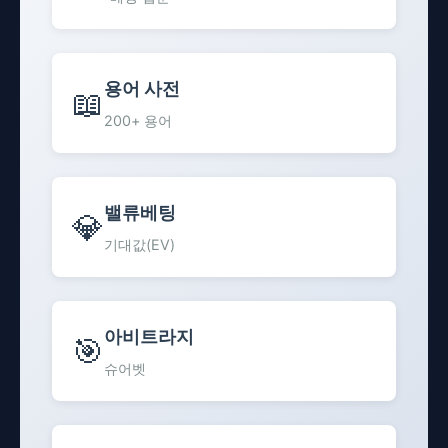
용어 사전
📖
200+ 용어
밸류베팅
💎
기대값(EV)
아비트라지
🎯
슈어벳