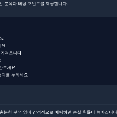
전 분석과 베팅 포인트를 제공합니다.
세요
세요
 가져옵니다
요
 만드세요
 효과를 누리세요
​​충분한 분석 없이 감정적으로 베팅하면 손실 확률이 높아집니