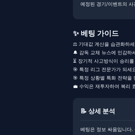
예정된 경기/이벤트의 사
✨ 베팅 가이드
⚖️ 기대값 계산을 습관화하
🔔 감독 교체 뉴스에 민감하
⏳ 장기적 사고방식이 승리를
🎯 특정 리그 전문가가 되세
🎯 특정 상황별 특화 전략을
💼 수익은 재투자하여 복리
📝 상세 분석
베팅은 정보 싸움입니다. 