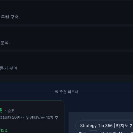
 루틴 구축.
재분석.
동기 부여.
🎁 추천 파트너
롯
- 슬롯
%(최대50만) · 두번째입금 10% 추
Strategy Tip 356 | 카지
15%