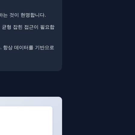
하는 것이 현명합니다.
 균형 잡힌 접근이 필요합
 ​항상 데이터를 기반으로