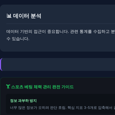
📊 데이터 분석
데이터 기반의 접근이 중요합니다. ​​관련 통계를 수집하고 
수 있습니다.
🏋️ 스포츠 베팅 체력 관리 완전 가이드
정보 과부하 방지
너무 많은 정보가 오히려 판단 흐림. 핵심 지표 3-5개로 압축해서 