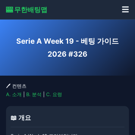
🎰 무한배팅맵
☰
Serie A Week 19 - 베팅 가이드
2026 #326
🖊️ 컨텐츠
A. 소개
|
B. 분석
|
C. 요령
📖 개요