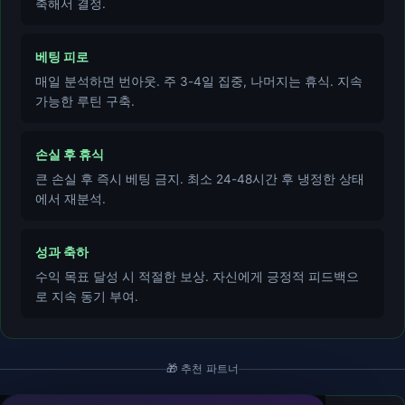
축해서 결정.
베팅 피로
매일 분석하면 번아웃. 주 3-4일 집중, 나머지는 휴식. 지속
가능한 루틴 구축.
손실 후 휴식
큰 손실 후 즉시 베팅 금지. 최소 24-48시간 후 냉정한 상태
에서 재분석.
성과 축하
수익 목표 달성 시 적절한 보상. 자신에게 긍정적 피드백으
로 지속 동기 부여.
🎁 추천 파트너