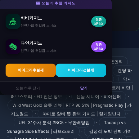
🎰 오늘의 추천 카지노
파라오카지노
- 스포츠베팅
신규가입 후 첫입금 보너스 지급.
비바카지노
🎪
첫충
🎁 롤링조건 500%
보너스
신규가입 첫입금 보너스
다인카지노
🎭
첫충
보너스
신규가입 첫입금 보너스
·
·
·
Diamond Cats Ga GameArt | 릴게임난다
코인픽
·
야마토 릴게임 개정판 완벽 가이드 | 릴게임난다
비아그라후불제
비아그라선불제
겐팅 하
·
이랜드 완벽 가이드 | 2026 완벽 가이드 - 홀덤마스터
맥시
·
그라 비뇨기과 | 러브스토리 - ED 전문 정보
레비트라 비만 |
오늘 하루 닫기
닫기
·
·
러브스토리 - ED 전문 정보
센돔 시니어 - 비아센터
Wild West Gold 슬롯 리뷰 | RTP 96.51% | Pragmatic Play | 카
·
·
지노월드
야마토 알바 뜻 완벽 가이드 | 릴게임난다
·
UEL 31주차 분석 #BC5 - 무한배팅맵
Tadacip vs
·
Suhagra Side Effects | 러브스토리
감정적 도박 완벽 가이