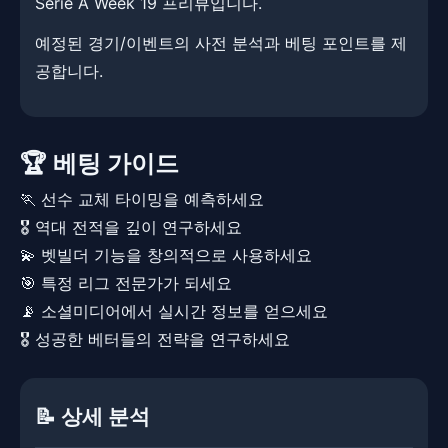
Serie A Week 19 프리뷰입니다.
예정된 경기/이벤트의 사전 분석과 베팅 포인트를 제
공합니다.
🏆 베팅 가이드
🏃 선수 교체 타이밍을 예측하세요
🎖️ 역대 전적을 깊이 연구하세요
💫 벳빌더 기능을 창의적으로 사용하세요
🎯 특정 리그 전문가가 되세요
📡 소셜미디어에서 실시간 정보를 얻으세요
🎖️ 성공한 베터들의 전략을 연구하세요
📝 상세 분석