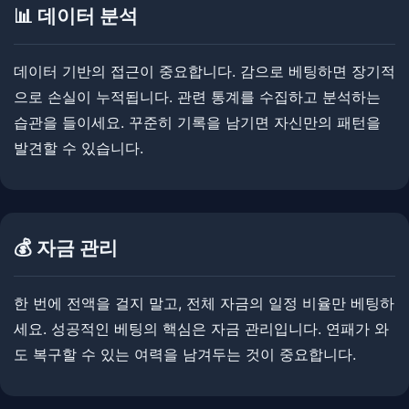
📊 데이터 분석
데이터 기반의 접근이 중요합니다. ​​감으로 베팅하면 장기적
으로 손실이 누적됩니다. ​​관련 통계를 수집하고 분석하는
습관을 들이세요. 꾸준히 기록을 남기면 자신만의 패턴을
발견할 수 있습니다.
💰 자금 관리
​​한 번에 전액을 걸지 말고, 전체 자금의 일정 비율만 베팅하
세요. 성공적인 베팅의 핵심은 자금 관리입니다. ​​연패가 와
도 복구할 수 있는 여력을 남겨두는 것이 중요합니다.