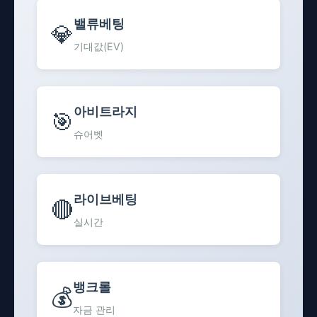
밸류베팅
💎
기대값(EV)
아비트라지
🎯
슈어벳
라이브베팅
🔴
실시간
뱅크롤
💰
자금 관리