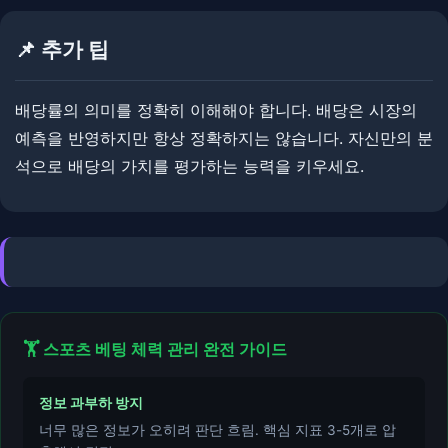
📌 추가 팁
배당률의 의미를 정확히 이해해야 합니다. 배당은 시장의
예측을 반영하지만 항상 정확하지는 않습니다. ​​자신만의 분
석으로 배당의 가치를 평가하는 능력을 키우세요.
🏋️ 스포츠 베팅 체력 관리 완전 가이드
정보 과부하 방지
너무 많은 정보가 오히려 판단 흐림. 핵심 지표 3-5개로 압