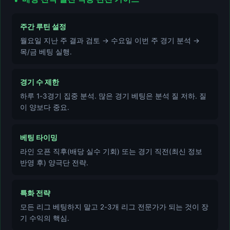
주간 루틴 설정
월요일 지난 주 결과 검토 → 수요일 이번 주 경기 분석 →
목/금 베팅 실행.
경기 수 제한
하루 1-3경기 집중 분석. 많은 경기 베팅은 분석 질 저하. 질
이 양보다 중요.
베팅 타이밍
라인 오픈 직후(배당 실수 기회) 또는 경기 직전(최신 정보
반영 후) 양극단 전략.
특화 전략
모든 리그 베팅하지 말고 2-3개 리그 전문가가 되는 것이 장
기 수익의 핵심.