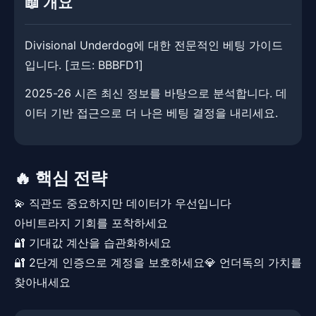
📖 개요
Divisional Underdog에 대한 전문적인 베팅 가이드
입니다. ​[코드: BBBFD1]
2025-26 시즌 최신 정보를 바탕으로 분석합니다. ​​데
이터 기반 접근으로 더 나은 베팅 결정을 내리세요.
🔥 핵심 전략
💫 직관도 중요하지만 데이터가 우선입니다
아비트라지 기회를 포착하세요
🔐 기대값 계산을 습관화하세요
🔐 2단계 인증으로 계정을 보호하세요
💎 언더독의 가치를
찾아내세요