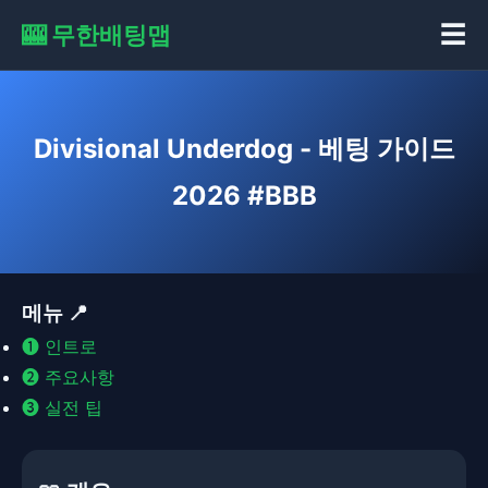
🎰 무한배팅맵
☰
Divisional Underdog - 베팅 가이드
2026 #BBB
메뉴 📍
➊
인트로
➋
주요사항
➌
실전 팁