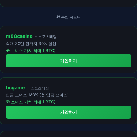
🎁 추천 파트너
m88casino
- 스포츠베팅
최대 30만 원까지 30% 할인
🎁 보너스 가치 최대 1 BTC)
가입하기
bcgame
- 스포츠베팅
입금 보너스 180% (첫 입금 보너스)
🎁 보너스 가치 최대 1 BTC)
가입하기