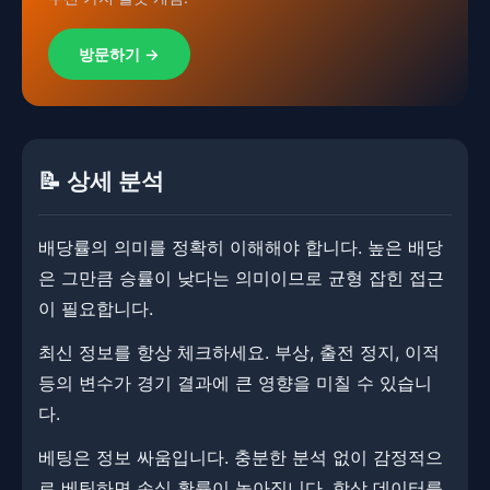
방문하기 →
📝 상세 분석
배당률의 의미를 정확히 이해해야 합니다. ​높은 배당
은 그만큼 승률이 낮다는 의미이므로 균형 잡힌 접근
이 필요합니다.
최신 정보를 항상 체크하세요. ​​부상, 출전 정지, 이적
등의 변수가 경기 결과에 큰 영향을 미칠 수 있습니
다.
베팅은 정보 싸움입니다. ​​충분한 분석 없이 감정적으
로 베팅하면 손실 확률이 높아집니다. ​​항상 데이터를