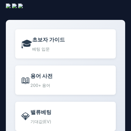
초보자 가이드
🎓
베팅 입문
용어 사전
📖
200+ 용어
밸류베팅
💎
기대값(EV)