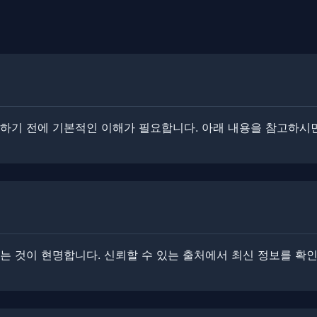
하기 전에 기본적인 이해가 필요합니다. ​아래 내용을 참고하시면
 것이 현명합니다. ​​신뢰할 수 있는 출처에서 최신 정보를 확