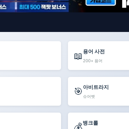
용어 사전
📖
200+ 용어
아비트라지
🎯
슈어벳
뱅크롤
💰