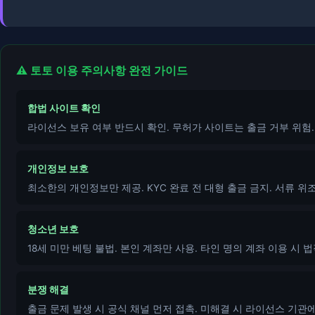
⚠️ 토토 이용 주의사항 완전 가이드
합법 사이트 확인
라이선스 보유 여부 반드시 확인. 무허가 사이트는 출금 거부 위험.
개인정보 보호
최소한의 개인정보만 제공. KYC 완료 전 대형 출금 금지. 서류 위조
청소년 보호
18세 미만 베팅 불법. 본인 계좌만 사용. 타인 명의 계좌 이용 시 법
분쟁 해결
출금 문제 발생 시 공식 채널 먼저 접촉. 미해결 시 라이선스 기관에