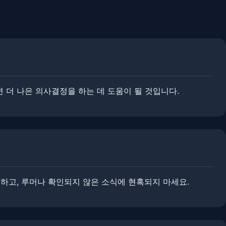
 더 나은 의사결정을 하는 데 도움이 될 것입니다.
인하고, 루머나 확인되지 않은 소식에 현혹되지 마세요.