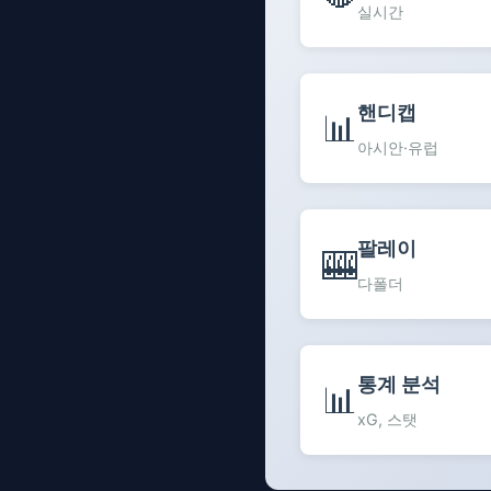
실시간
핸디캡
📊
아시안·유럽
팔레이
🎰
다폴더
통계 분석
📊
xG, 스탯