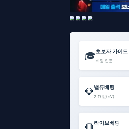
초보자 가이드
🎓
베팅 입문
밸류베팅
💎
기대값(EV)
라이브베팅
🔴