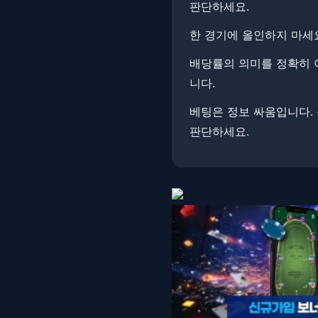
판단하세요.
한 경기에 올인하지 마세요
배당률의 의미를 정확히 
니다.
베팅은 정보 싸움입니다.
판단하세요.