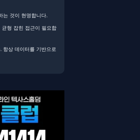
하는 것이 현명합니다.
 균형 잡힌 접근이 필요합
. 항상 데이터를 기반으로