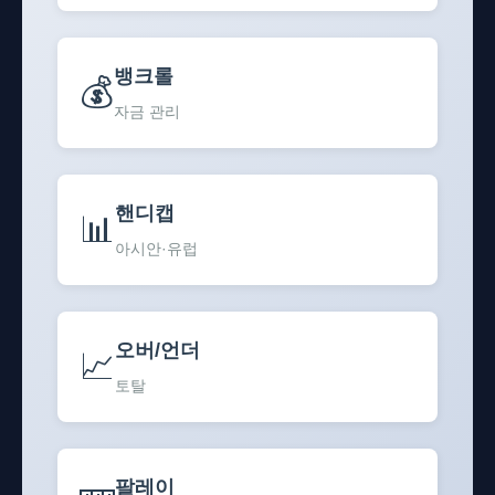
뱅크롤
💰
자금 관리
핸디캡
📊
아시안·유럽
오버/언더
📈
토탈
팔레이