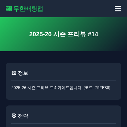
☰
🎰 무한배팅맵
2025-26 시즌 프리뷰 #14
📖 정보
2025-26 시즌 프리뷰 #14 가이드입니다. [코드: 79FE86]
🎯 전략