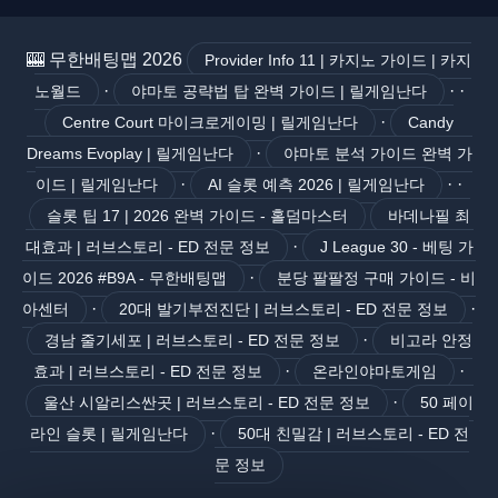
🎰 무한배팅맵 2026
Provider Info 11 | 카지노 가이드 | 카지
·
· ·
노월드
야마토 공략법 탑 완벽 가이드 | 릴게임난다
·
Centre Court 마이크로게이밍 | 릴게임난다
Candy
·
Dreams Evoplay | 릴게임난다
야마토 분석 가이드 완벽 가
·
· ·
이드 | 릴게임난다
AI 슬롯 예측 2026 | 릴게임난다
슬롯 팁 17 | 2026 완벽 가이드 - 홀덤마스터
바데나필 최
·
대효과 | 러브스토리 - ED 전문 정보
J League 30 - 베팅 가
·
이드 2026 #B9A - 무한배팅맵
분당 팔팔정 구매 가이드 - 비
·
·
아센터
20대 발기부전진단 | 러브스토리 - ED 전문 정보
·
경남 줄기세포 | 러브스토리 - ED 전문 정보
비고라 안정
·
·
효과 | 러브스토리 - ED 전문 정보
온라인야마토게임
·
울산 시알리스싼곳 | 러브스토리 - ED 전문 정보
50 페이
·
라인 슬롯 | 릴게임난다
50대 친밀감 | 러브스토리 - ED 전
문 정보