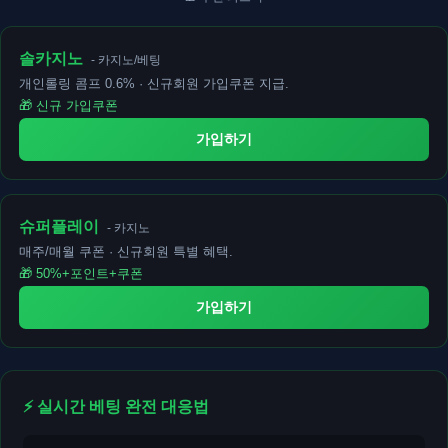
솔카지노
- 카지노/베팅
개인롤링 콤프 0.6% · 신규회원 가입쿠폰 지급.
🎁 신규 가입쿠폰
가입하기
슈퍼플레이
- 카지노
매주/매월 쿠폰 · 신규회원 특별 혜택.
🎁 50%+포인트+쿠폰
가입하기
⚡ 실시간 베팅 완전 대응법