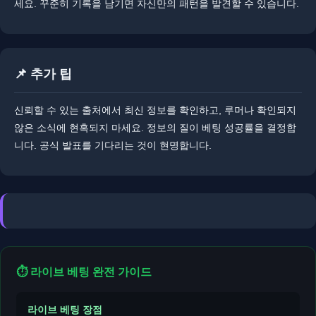
세요. 꾸준히 기록을 남기면 자신만의 패턴을 발견할 수 있습니다.
📌 추가 팁
​신뢰할 수 있는 출처에서 최신 정보를 확인하고, 루머나 확인되지
않은 소식에 현혹되지 마세요. 정보의 질이 베팅 성공률을 결정합
니다. 공식 발표를 기다리는 것이 현명합니다.
⏱️ 라이브 베팅 완전 가이드
라이브 베팅 장점