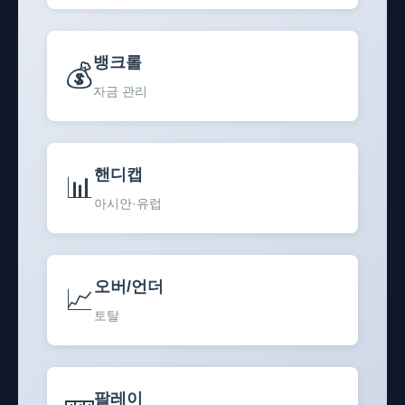
뱅크롤
💰
자금 관리
핸디캡
📊
아시안·유럽
오버/언더
📈
토탈
팔레이