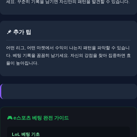
세요. ​​꾸준히 기록을 남기면 자신만의 패턴을 발견할 수 있습니다.
📌 추가 팁
​​어떤 리그, 어떤 마켓에서 수익이 나는지 패턴을 파악할 수 있습니
다. 베팅 기록을 꼼꼼히 남기세요. 자신의 강점을 찾아 집중하면 효
율이 높아집니다.
🎮 e스포츠 베팅 완전 가이드
LoL 베팅 기초