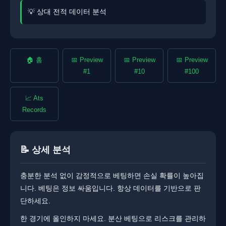
💡 상대 전적 데이터 분석
🏠 홈
📅 Preview
📅 Preview
📅 Preview
#1
#10
#100
📈 Ats
Records
📝 상세 분석
충분한 분석 없이 감정적으로 베팅하면 손실 확률이 높아집
니다. 베팅은 정보 싸움입니다. 항상 데이터를 기반으로 판
단하세요.
한 경기에 올인하지 마세요. ​​분산 베팅으로 리스크를 관리하