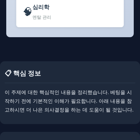
심리학
🧠
멘탈 관리
📋 핵심 정보
이 주제에 대한 핵심적인 내용을 정리했습니다. ​​베팅을 시
작하기 전에 기본적인 이해가 필요합니다. 아래 내용을 참
고하시면 더 나은 의사결정을 하는 데 도움이 될 것입니다.