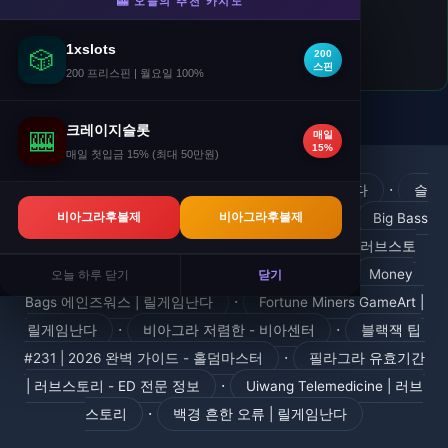
🎰 오늘의 추천 카지노
솔카지노
- 카지노/베팅
개인롤링 콤프 0.6% · 신규회원 가입쿠폰 지급.
1xslots
🎲
200
🎁 신규 가입쿠폰
스핀
200 프리스핀 | 월요일 100%
크레이지슬롯
🎰
매일
15%
매일 첫입금 15% (최대 50만원)
·
·
·
홀덤킹
야마토 꿀팁 완벽 가이드 | 릴게임난다
슬
·
롯 전략 팁 #321 | 2026 완벽 가이드 - 홀덤마스터
비아그라후불제
비아그라후불제
Big Bass
· ·
팁 | 릴게임난다
Hwaseong Online Consult | 러브스토
·
리
김포 카마그라 구매 가이드 - 비아센터
Money
오늘 하루 닫기
닫기
·
Bags 에인즈워스 | 릴게임난다
Fortune Miners GameArt |
·
·
릴게임난다
비아그라 저렴한 - 비아센터
블랙잭 팁
·
#231 | 2026 완벽 가이드 - 홀덤마스터
필라그라 유효기간
·
| 러브스토리 - ED 전문 정보
Uiwang Telemedicine | 러브
·
스토리
백경 흔한 오류 | 릴게임난다