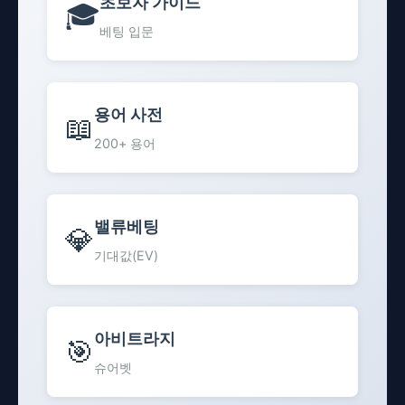
초보자 가이드
🎓
베팅 입문
용어 사전
📖
200+ 용어
밸류베팅
💎
기대값(EV)
아비트라지
🎯
슈어벳