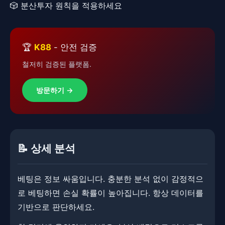
🎲 분산투자 원칙을 적용하세요
🏆
K88
- 안전 검증
철저히 검증된 플랫폼.
방문하기 →
📝 상세 분석
베팅은 정보 싸움입니다. ​​충분한 분석 없이 감정적으
로 베팅하면 손실 확률이 높아집니다. ​항상 데이터를
기반으로 판단하세요.