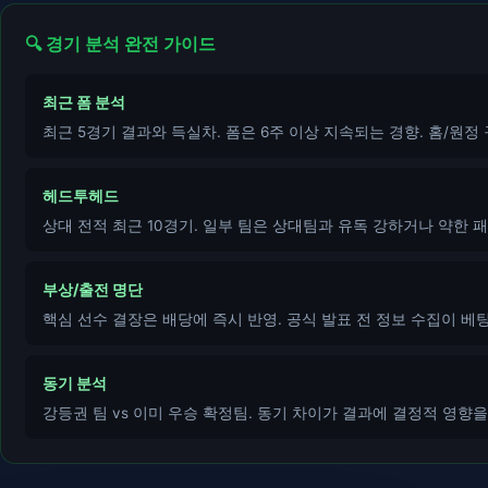
🔍 경기 분석 완전 가이드
최근 폼 분석
최근 5경기 결과와 득실차. 폼은 6주 이상 지속되는 경향. 홈/원정
헤드투헤드
상대 전적 최근 10경기. 일부 팀은 상대팀과 유독 강하거나 약한 패
부상/출전 명단
핵심 선수 결장은 배당에 즉시 반영. 공식 발표 전 정보 수집이 베팅
동기 분석
강등권 팀 vs 이미 우승 확정팀. 동기 차이가 결과에 결정적 영향을