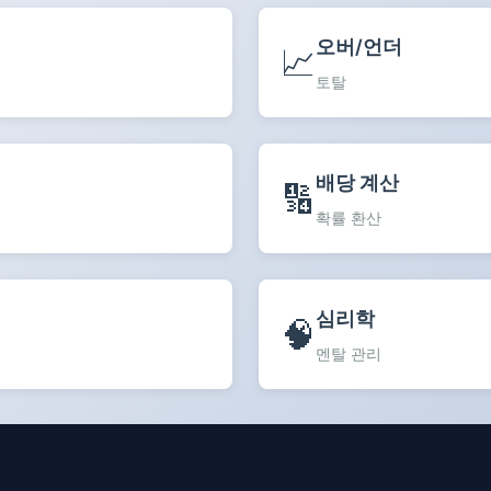
오버/언더
📈
토탈
배당 계산
🔢
확률 환산
심리학
🧠
멘탈 관리