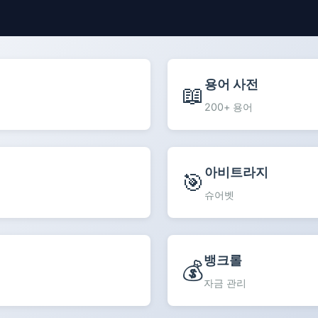
용어 사전
📖
200+ 용어
아비트라지
🎯
슈어벳
뱅크롤
💰
자금 관리