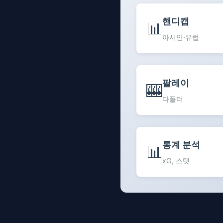
핸디캡
📊
아시안·유럽
팔레이
🎰
다폴더
통계 분석
📊
xG, 스탯