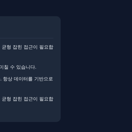
 균형 잡힌 접근이 필요합
 미칠 수 있습니다.
. 항상 데이터를 기반으로
 균형 잡힌 접근이 필요합