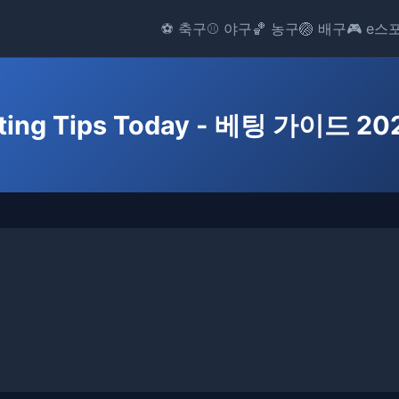
⚽ 축구
⚾ 야구
🏀 농구
🏐 배구
🎮 e스
tting Tips Today - 베팅 가이드 20