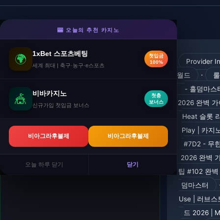
🎰 오늘의 추천 카지노
조이카지노
- 우리계열
룰렛/슬롯/스포츠 상시 이벤트 진행.
1xBet 스포츠베팅
🌍
첫입금
🎁 상시 이벤트
Provider
100%
세계 최대 | 축구·농구·e스포츠
·
월드
룰
- 홀덤마스
비바카지노
🎪
첫충
2026 완벽 
보너스
신규가입 첫입금 보너스
Heat 슬롯 리뷰
Play | 카
비아그라후불제
비아그라후불제
#7D2 - 
2026 완벽
오늘 하루 닫기
닫기
팁 #102 완벽
덤마스터
Use | 러브
드 2026 |