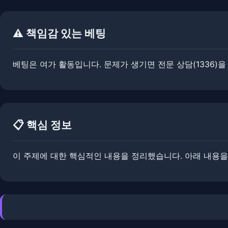
⚠️ 책임감 있는 베팅
베팅은 여가 활동입니다. ​문제가 생기면 전문 상담(1336)
📋 핵심 정보
이 주제에 대한 핵심적인 내용을 정리했습니다. ​아래 내용을