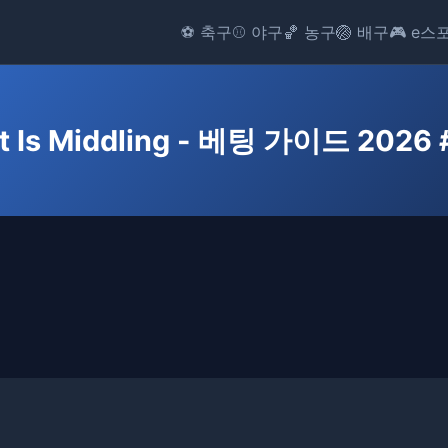
⚽ 축구
⚾ 야구
🏀 농구
🏐 배구
🎮 e스
t Is Middling - 베팅 가이드 2026 