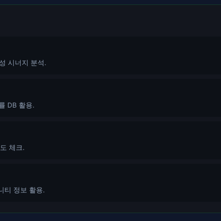
성 시너지 분석.
 DB 활용.
도 체크.
니티 정보 활용.