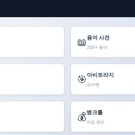
용어 사전
📖
200+ 용어
아비트라지
🎯
슈어벳
뱅크롤
💰
자금 관리