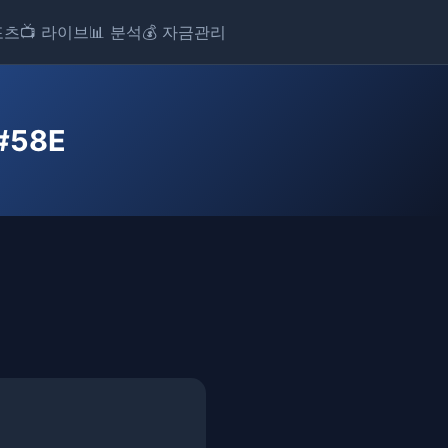
포츠
📺 라이브
📊 분석
💰 자금관리
#58E