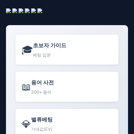
초보자 가이드
🎓
베팅 입문
용어 사전
📖
200+ 용어
밸류베팅
💎
기대값(EV)