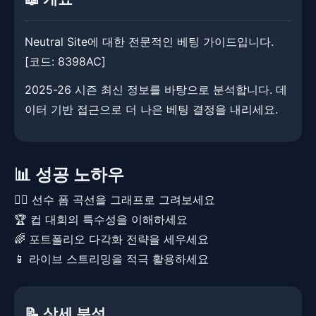
Neutral Site에 대한 전문적인 베팅 가이드입니다.
[코드: 8398AC]
2025-26 시즌 최신 정보를 바탕으로 분석합니다. ​데
이터 기반 접근으로 더 나은 베팅 결정을 내리세요.
📊 성공 노하우
🏃‍♂️ 선수 폼 곡선을 그래프로 그려보세요
🏆 컵 대회의 특수성을 이해하세요
🌈 포트폴리오 다각화 전략을 세우세요
📱 라이브 스트리밍을 적극 활용하세요
📝 상세 분석