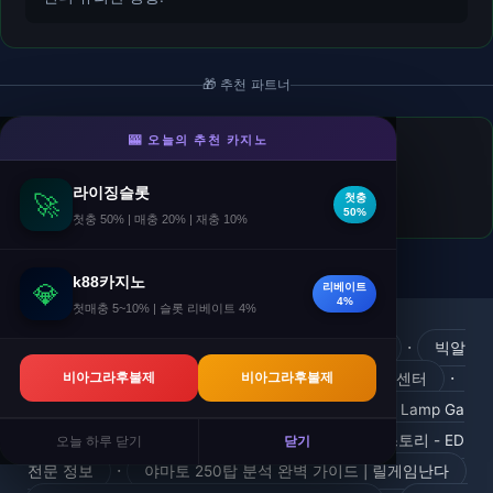
🎁 추천 파트너
🎰 오늘의 추천 카지노
카심바슬롯
- 슬롯
첫입금 20% · 매일첫입금 +5% · 10년 무사고.
라이징슬롯
🚀
첫충
🎁 첫입금 20%
50%
첫충 50% | 매충 20% | 재충 10%
k88카지노
💎
리베이트
4%
첫매충 5~10% | 슬롯 리베이트 4%
·
BTN vs EP 전략 | 2026 완벽 가이드 - 홀덤마스터
빅알
·
·
엑스 첫 경험 - 비아센터
비아그라후불제
비아그라후불제
구구정 다음날 - 비아센터
·
Favorite 용어 #5 - 무한배팅맵 2026
Golden Lamp Ga
· ·
GameArt | 릴게임난다
비고라 당뇨병 | 러브스토리 - ED
오늘 하루 닫기
닫기
·
전문 정보
야마토 250탑 분석 완벽 가이드 | 릴게임난다