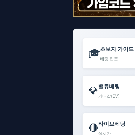
초보자 가이드
🎓
베팅 입문
밸류베팅
💎
기대값(EV)
라이브베팅
🔴
실시간