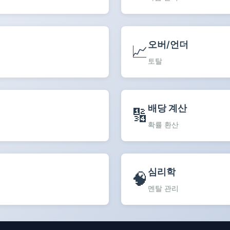
오버/언더
📈
토탈
배당 계산
🔢
확률 환산
심리학
🧠
멘탈 관리