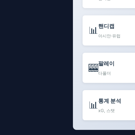
핸디캡
📊
아시안·유럽
팔레이
🎰
다폴더
통계 분석
📊
xG, 스탯