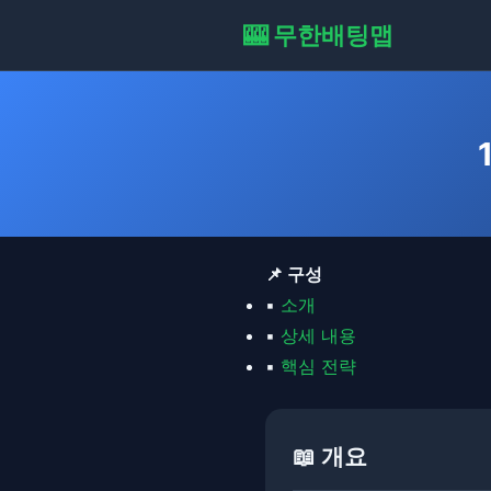
🎰 무한배팅맵
📌 구성
▪
소개
▪
상세 내용
▪
핵심 전략
📖 개요