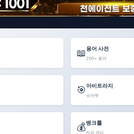
용어 사전
📖
200+ 용어
아비트라지
🎯
슈어벳
뱅크롤
💰
자금 관리