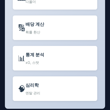
다폴더
배당 계산
🔢
확률 환산
통계 분석
📊
xG, 스탯
심리학
🧠
멘탈 관리