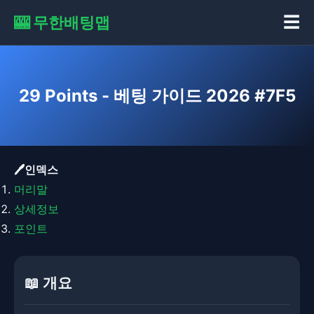
🎰 무한배팅맵
☰
29 Points - 베팅 가이드 2026 #7F5
🖊️인덱스
머리말
상세정보
포인트
📖 개요