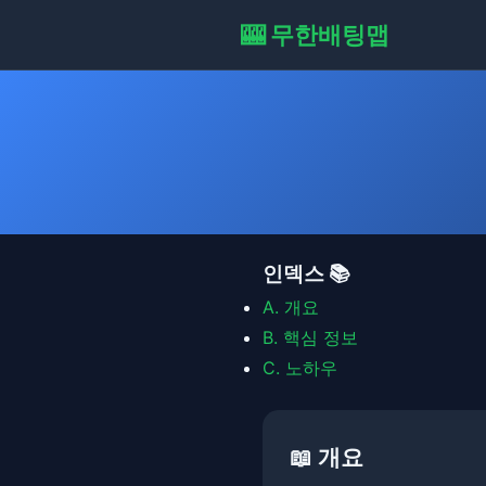
🎰 무한배팅맵
인덱스 📚
A.
개요
B.
핵심 정보
C.
노하우
📖 개요