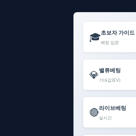
초보자 가이드
🎓
베팅 입문
밸류베팅
💎
기대값(EV)
라이브베팅
🔴
실시간