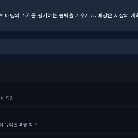
 배당의 가치를 평가하는 능력을 키우세요. ​​배당은 시장의 
에 직결.
이 유리한 배당 확보.