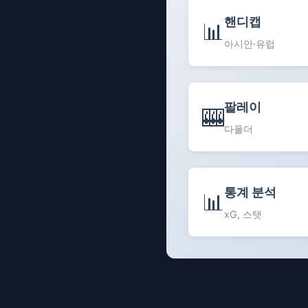
핸디캡
📊
아시안·유럽
팔레이
🎰
다폴더
통계 분석
📊
xG, 스탯