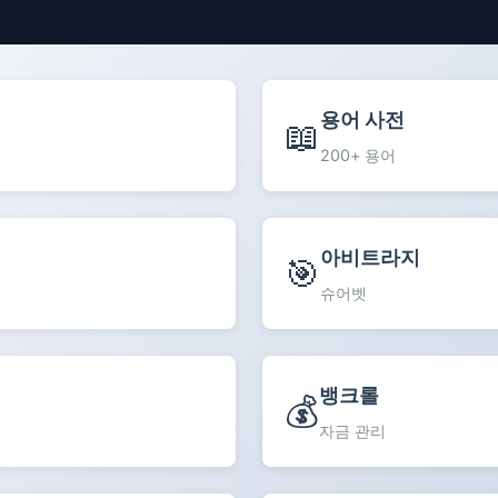
용어 사전
📖
200+ 용어
아비트라지
🎯
슈어벳
뱅크롤
💰
자금 관리