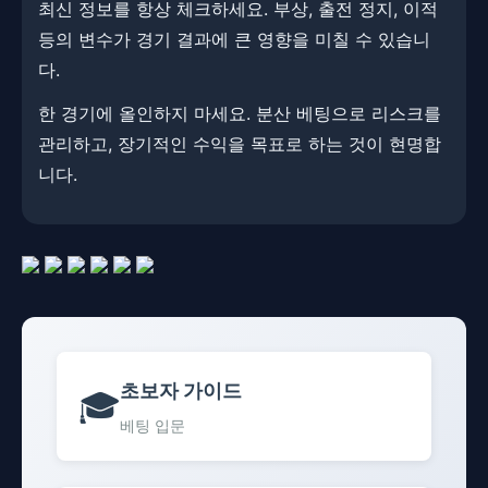
최신 정보를 항상 체크하세요. ​부상, 출전 정지, 이적
등의 변수가 경기 결과에 큰 영향을 미칠 수 있습니
다.
한 경기에 올인하지 마세요. ​분산 베팅으로 리스크를
관리하고, 장기적인 수익을 목표로 하는 것이 현명합
니다.
초보자 가이드
🎓
베팅 입문