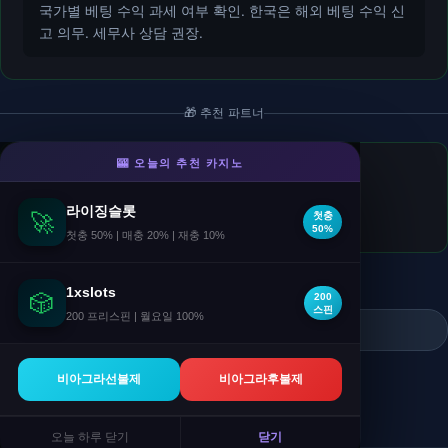
국가별 베팅 수익 과세 여부 확인. 한국은 해외 베팅 수익 신
고 의무. 세무사 상담 권장.
🎁 추천 파트너
🎰 오늘의 추천 카지노
다인카지노
- 온라인카지노
신규가입 후 첫입금 보너스 지급.
라이징슬롯
🚀
첫충
🎁 롤링조건 500%
50%
첫충 50% | 매충 20% | 재충 10%
·
1xslots
🎲
200
스핀
200 프리스핀 | 월요일 100%
홀덤존
·
비아그라선불제
비아그라후불제
오늘 하루 닫기
닫기