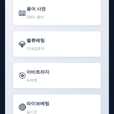
용어 사전
📖
200+ 용어
밸류베팅
💎
기대값(EV)
아비트라지
🎯
슈어벳
라이브베팅
🔴
실시간