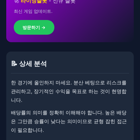
🚀
라이징슬롯
- 신규 슬롯
최신 게임 업데이트.
방문하기 →
📝 상세 분석
한 경기에 올인하지 마세요. ​분산 베팅으로 리스크를
관리하고, 장기적인 수익을 목표로 하는 것이 현명합
니다.
배당률의 의미를 정확히 이해해야 합니다. 높은 배당
은 그만큼 승률이 낮다는 의미이므로 균형 잡힌 접근
이 필요합니다.