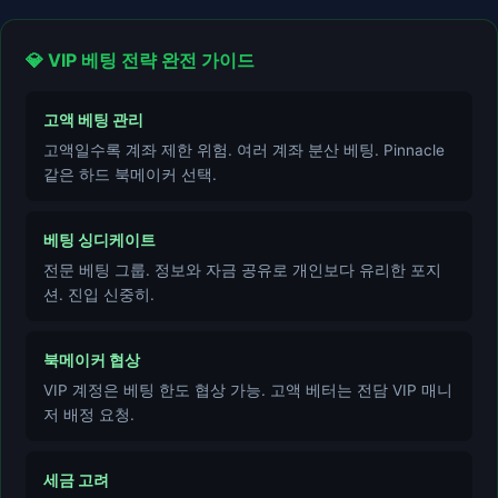
💎 VIP 베팅 전략 완전 가이드
고액 베팅 관리
고액일수록 계좌 제한 위험. 여러 계좌 분산 베팅. Pinnacle
같은 하드 북메이커 선택.
베팅 싱디케이트
전문 베팅 그룹. 정보와 자금 공유로 개인보다 유리한 포지
션. 진입 신중히.
북메이커 협상
VIP 계정은 베팅 한도 협상 가능. 고액 베터는 전담 VIP 매니
저 배정 요청.
세금 고려