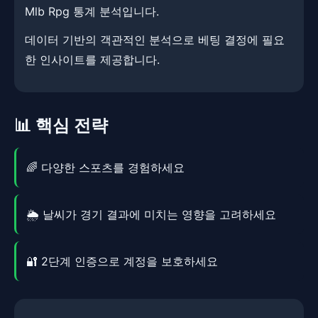
Mlb Rpg 통계 분석입니다.
데이터 기반의 객관적인 분석으로 베팅 결정에 필요
한 인사이트를 제공합니다.
📊 핵심 전략
🌈 다양한 스포츠를 경험하세요
🌦️ 날씨가 경기 결과에 미치는 영향을 고려하세요
🔐 2단계 인증으로 계정을 보호하세요