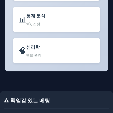
통계 분석
📊
xG, 스탯
심리학
🧠
멘탈 관리
⚠️ 책임감 있는 베팅