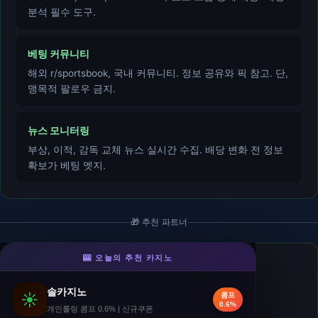
분석 필수 도구.
베팅 커뮤니티
해외 r/sportsbook, 국내 커뮤니티. 정보 공유와 픽 참고. 단,
맹목적 팔로우 금지.
뉴스 모니터링
부상, 이적, 감독 교체 뉴스 실시간 수집. 배당 변화 전 정보
확보가 베팅 엣지.
🎁 추천 파트너
🎰 오늘의 추천 카지노
카심바슬롯
- 슬롯
첫입금 20% · 매일첫입금 +5% · 10년 무사고.
솔카지노
☀️
콤프
🎁 첫입금 20%
0.6%
개인롤링 콤프 0.6% | 신규쿠폰