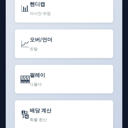
핸디캡
📊
아시안·유럽
오버/언더
📈
토탈
팔레이
🎰
다폴더
배당 계산
🔢
확률 환산