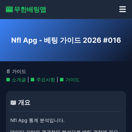
🎰 무한배팅맵
☰
Nfl Apg - 베팅 가이드 2026 #016
📄 가이드
■ 소개글
|
■ 주요사항
|
■ 가이드
📖 개요
Nfl Apg 통계 분석입니다.