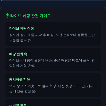
⏱️ 라이브 베팅 완전 가이드
라이브 베팅 장점
실시간 경기 흐름 파악 후 베팅. 사전 분석보다 정확한 판단
가능한 경우 多.
배당 변화 속도
라이브는 배당이 초단위 변화. 좋은 배당은 빠르게 클릭. 망
설임이 기회 손실.
캐시아웃 전략
수익 중 캐시아웃으로 일부 확정. 위험 헷징 도구. 단, 캐시아
웃 배당은 항상 불리.
라이브 함정