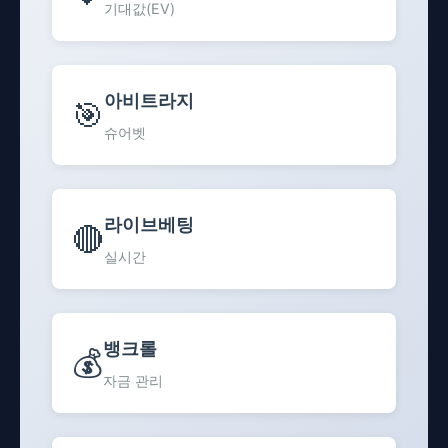
기대값(EV)
아비트라지
🎯
슈어벳
라이브베팅
🔴
실시간
뱅크롤
💰
자금 관리