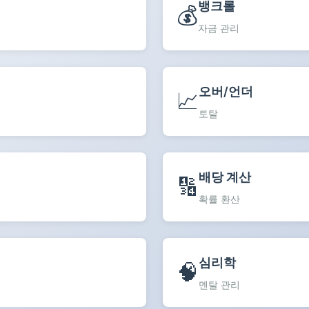
뱅크롤
💰
자금 관리
오버/언더
📈
토탈
배당 계산
🔢
확률 환산
심리학
🧠
멘탈 관리