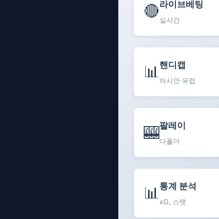
라이브베팅
🔴
실시간
핸디캡
📊
아시안·유럽
팔레이
🎰
다폴더
통계 분석
📊
xG, 스탯