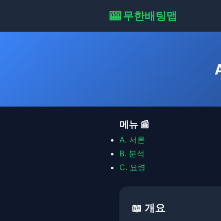
🎰 무한배팅맵
메뉴 📰
A.
서론
B.
분석
C.
요령
📖 개요