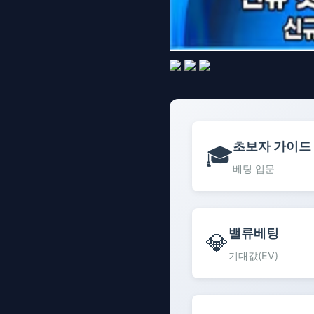
초보자 가이드
🎓
베팅 입문
밸류베팅
💎
기대값(EV)