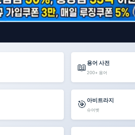
용어 사전
📖
200+ 용어
아비트라지
🎯
슈어벳