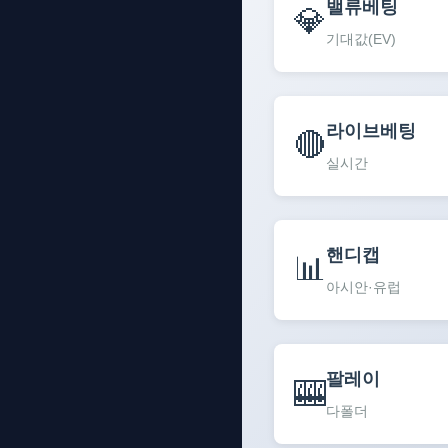
밸류베팅
💎
기대값(EV)
라이브베팅
🔴
실시간
핸디캡
📊
아시안·유럽
팔레이
🎰
다폴더