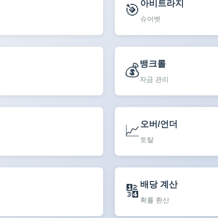
아비트라지
🎯
슈어벳
뱅크롤
💰
자금 관리
오버/언더
📈
토탈
배당 계산
🔢
확률 환산