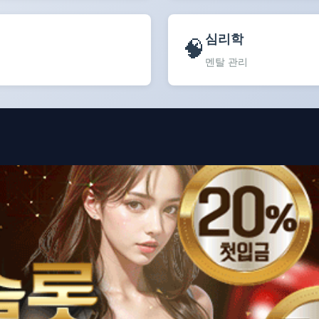
심리학
🧠
멘탈 관리