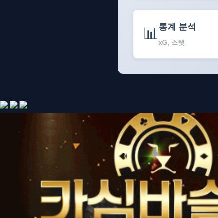
통계 분석
📊
xG, 스탯