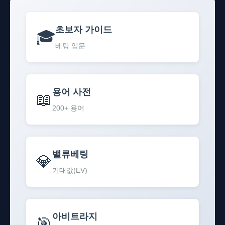
초보자 가이드
🎓
베팅 입문
용어 사전
📖
200+ 용어
밸류베팅
💎
기대값(EV)
아비트라지
🎯