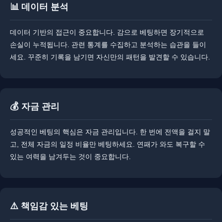
📊 데이터 분석
데이터 기반의 접근이 중요합니다. 감으로 베팅하면 장기적으로
손실이 누적됩니다. ​​관련 통계를 수집하고 분석하는 습관을 들이
세요. 꾸준히 기록을 남기면 자신만의 패턴을 발견할 수 있습니다.
💰 자금 관리
성공적인 베팅의 핵심은 자금 관리입니다. ​한 번에 전액을 걸지 말
고, 전체 자금의 일정 비율만 베팅하세요. ​연패가 와도 복구할 수
있는 여력을 남겨두는 것이 중요합니다.
⚠️ 책임감 있는 베팅