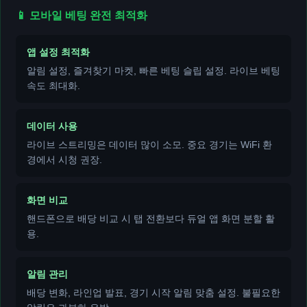
📱 모바일 베팅 완전 최적화
앱 설정 최적화
알림 설정, 즐겨찾기 마켓, 빠른 베팅 슬립 설정. 라이브 베팅
속도 최대화.
데이터 사용
라이브 스트리밍은 데이터 많이 소모. 중요 경기는 WiFi 환
경에서 시청 권장.
화면 비교
핸드폰으로 배당 비교 시 탭 전환보다 듀얼 앱 화면 분할 활
용.
알림 관리
배당 변화, 라인업 발표, 경기 시작 알림 맞춤 설정. 불필요한