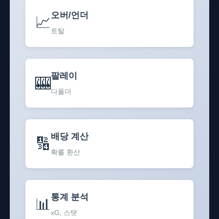
오버/언더
📈
토탈
팔레이
🎰
다폴더
배당 계산
🔢
확률 환산
통계 분석
📊
xG, 스탯