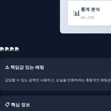
통계 분석
📊
xG, 스탯
⚠️ 책임감 있는 베팅
감당할 수 있는 금액만 사용하고, 손실을 만회하려는 충동적인 베팅은 피
📋 핵심 정보