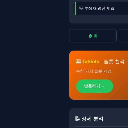
💡 부상자 명단 체크
🏠 홈
🎰
1xSlots
- 슬롯 천국
수천 가지 슬롯 게임.
방문하기 →
📝 상세 분석