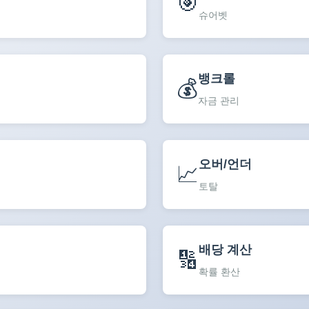
🎯
슈어벳
뱅크롤
💰
자금 관리
오버/언더
📈
토탈
배당 계산
🔢
확률 환산