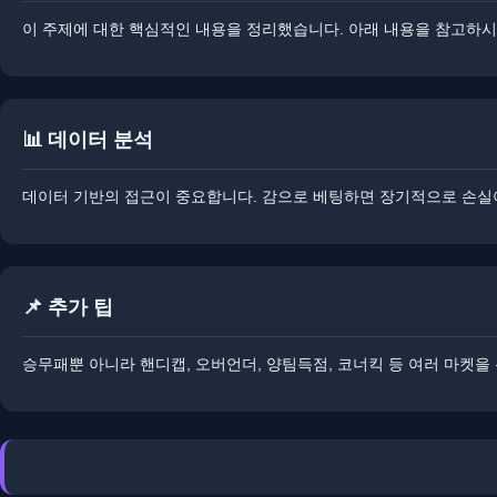
이 주제에 대한 핵심적인 내용을 정리했습니다. 아래 내용을 참고하시면
📊 데이터 분석
데이터 기반의 접근이 중요합니다. 감으로 베팅하면 장기적으로 손실이
📌 추가 팁
​​승무패뿐 아니라 핸디캡, 오버언더, 양팀득점, 코너킥 등 여러 마켓