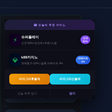
슈퍼플레이
- 카지노
🎰 오늘의 추천 카지노
매주/매월 쿠폰 · 신규회원 특별 혜택.
🎁 50%+포인트+쿠폰
슈퍼플레이
⚡
신규
·
50%
신규 50%+포인트+쿠폰+스킬
비아그라 과다복용 위험 | 러브스토리
2026 - 전문 ED 정보
k88카지노
💎
리베이트
4%
첫매충 5~10% | 슬롯 리베이트 4%
·
자이데나 시작 용량 | 러브스토리 2026 -
비아그라후불제
비아그라선불제
전문 ED 정보
·
오늘 하루 닫기
닫기
비달리스타 안전 FAQ - 비아센터
·