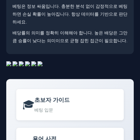
베팅은 정보 싸움입니다. ​충분한 분석 없이 감정적으로 베팅
하면 손실 확률이 높아집니다. ​항상 데이터를 기반으로 판단
하세요.
배당률의 의미를 정확히 이해해야 합니다. 높은 배당은 그만
큼 승률이 낮다는 의미이므로 균형 잡힌 접근이 필요합니다.
초보자 가이드
🎓
베팅 입문
용어 사전