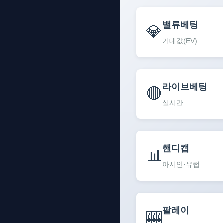
밸류베팅
💎
기대값(EV)
라이브베팅
🔴
실시간
핸디캡
📊
아시안·유럽
팔레이
🎰