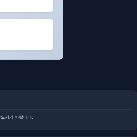
받으시기 바랍니다.