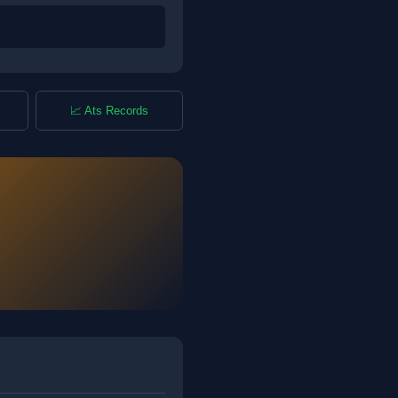
📈 Ats Records