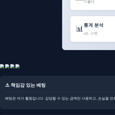
다폴더
통계 분석
📊
xG, 스탯
⚠️ 책임감 있는 베팅
베팅은 여가 활동입니다. ​감당할 수 있는 금액만 사용하고, 손실을 만