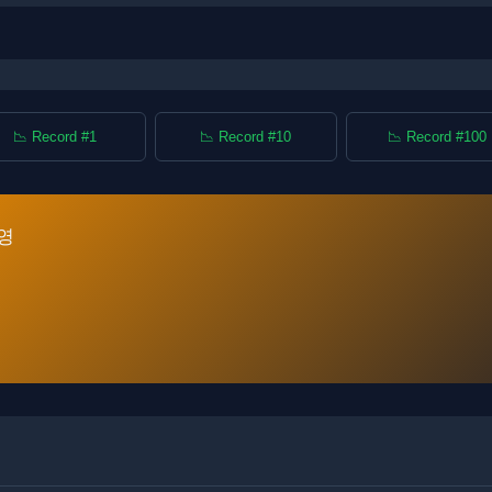
📉 Record #1
📉 Record #10
📉 Record #100
운영