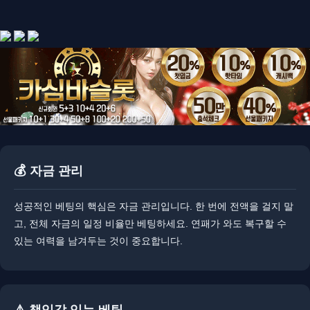
💰 자금 관리
성공적인 베팅의 핵심은 자금 관리입니다. ​한 번에 전액을 걸지 말
고, 전체 자금의 일정 비율만 베팅하세요. 연패가 와도 복구할 수
있는 여력을 남겨두는 것이 중요합니다.
⚠️ 책임감 있는 베팅