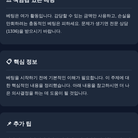
베팅은 여가 활동입니다. ​감당할 수 있는 금액만 사용하고, 손실을
만회하려는 충동적인 베팅은 피하세요. ​​문제가 생기면 전문 상담
(1336)을 받으시기 바랍니다.
📋 핵심 정보
베팅을 시작하기 전에 기본적인 이해가 필요합니다. 이 주제에 대
한 핵심적인 내용을 정리했습니다. ​아래 내용을 참고하시면 더 나
은 의사결정을 하는 데 도움이 될 것입니다.
📌 추가 팁