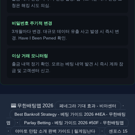
청은 해킹 시도 의심.
비밀번호 주기적 변경
3개월마다 변경. 대규모 데이터 유출 사고 발생 시 즉시 변
경. Have I Been Pwned 확인.
이상 거래 모니터링
출금 내역 정기 확인. 모르는 베팅 내역 발견 시 즉시 계좌 잠
금 및 고객센터 신고.
🎰 무한배팅맵 2026
·
페네그라 기대 효과 - 비아센터
Best Bankroll Strategy - 베팅 가이드 2026 #4EA - 무한배팅
·
맵
Parlay Betting - 베팅 가이드 2026 #50F - 무한배팅맵
·
·
야마토 만탑 소개 완벽 가이드 | 릴게임난다
센포스 15