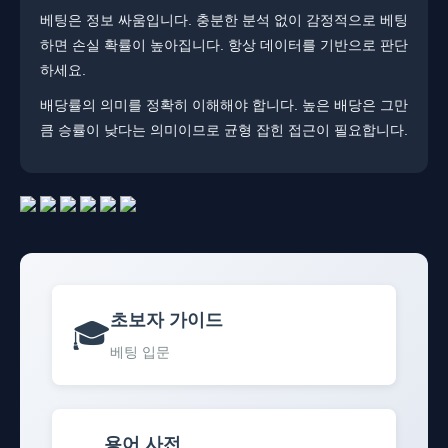
베팅은 정보 싸움입니다. 충분한 분석 없이 감정적으로 베팅
하면 손실 확률이 높아집니다. ​​항상 데이터를 기반으로 판단
하세요.
배당률의 의미를 정확히 이해해야 합니다. ​​높은 배당은 그만
큼 승률이 낮다는 의미이므로 균형 잡힌 접근이 필요합니다.
초보자 가이드
🎓
베팅 입문
용어 사전