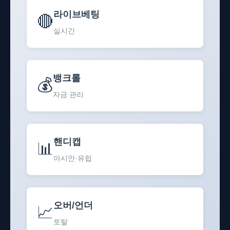
라이브베팅
🔴
실시간
뱅크롤
💰
자금 관리
핸디캡
📊
아시안·유럽
오버/언더
📈
토탈