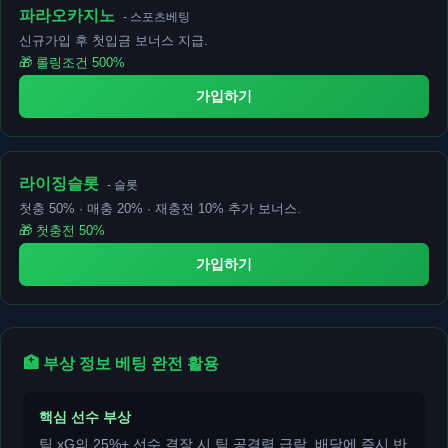
파라오카지노
- 스포츠베팅
신규가입 후 첫입금 보너스 지급.
🎁 롤링조건 500%
가입하기
라이징슬롯
- 슬롯
첫충 50% · 매충 20% · 재충전 10% 추가 보너스.
🎁 첫충전 50%
가입하기
🏥 부상 정보 베팅 완전 활용
핵심 선수 부상
팀 xG의 25%+ 선수 결장 시 팀 공격력 급락. 배당에 즉시 반