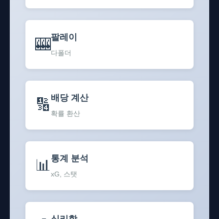
팔레이
🎰
다폴더
배당 계산
🔢
확률 환산
통계 분석
📊
xG, 스탯
심리학