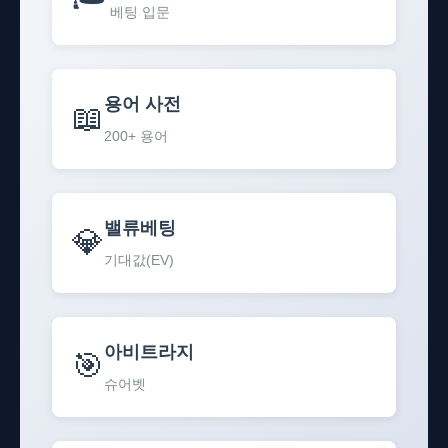
베팅 입문
용어 사전
📖
200+ 용어
밸류베팅
💎
기대값(EV)
아비트라지
🎯
슈어벳