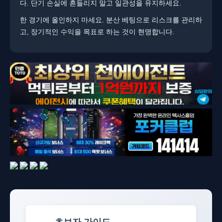
다. ​단기 손실에 흔들리지 말고 일관성을 유지하세요.
한 경기에 올인하지 마세요. ​분산 베팅으로 리스크를 관리하
고, 장기적인 수익을 목표로 하는 것이 현명합니다.
초보자 가이드