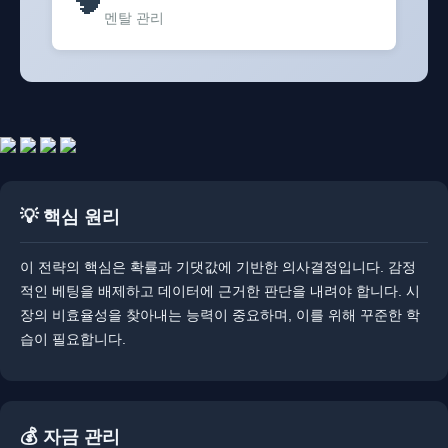
🧠
멘탈 관리
💡 핵심 원리
이 전략의 핵심은 확률과 기댓값에 기반한 의사결정입니다. ​​감정
적인 베팅을 배제하고 데이터에 근거한 판단을 내려야 합니다. ​​시
장의 비효율성을 찾아내는 능력이 중요하며, 이를 위해 꾸준한 학
습이 필요합니다.
💰 자금 관리