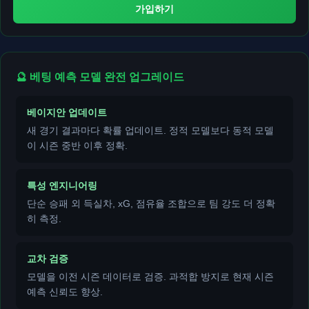
가입하기
🔮 베팅 예측 모델 완전 업그레이드
베이지안 업데이트
새 경기 결과마다 확률 업데이트. 정적 모델보다 동적 모델
이 시즌 중반 이후 정확.
특성 엔지니어링
단순 승패 외 득실차, xG, 점유율 조합으로 팀 강도 더 정확
히 측정.
교차 검증
모델을 이전 시즌 데이터로 검증. 과적합 방지로 현재 시즌
예측 신뢰도 향상.