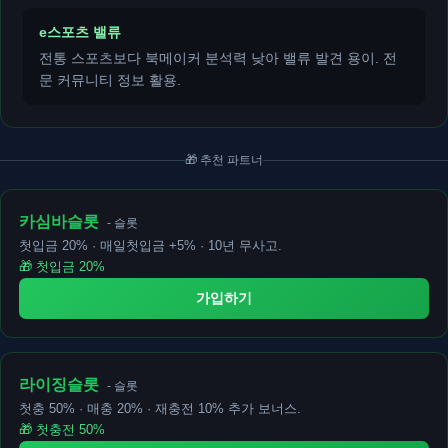
e스포츠 밸류
전통 스포츠보다 북메이커 분석력 낮아 밸류 발견 용이. 전
문 커뮤니티 정보 활용.
🎁 추천 파트너
카심바슬롯
- 슬롯
첫입금 20% · 매일첫입금 +5% · 10년 무사고.
🎁 첫입금 20%
가입하기
라이징슬롯
- 슬롯
첫충 50% · 매충 20% · 재충전 10% 추가 보너스.
🎁 첫충전 50%