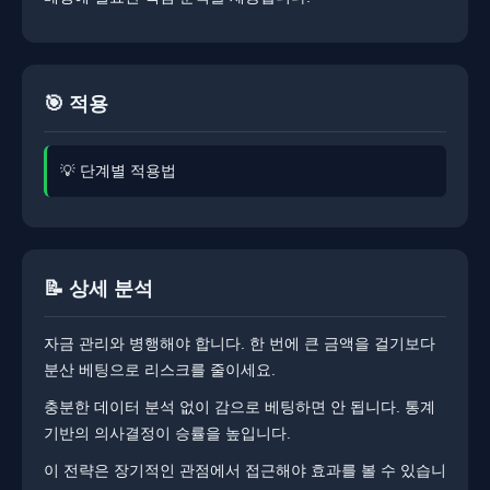
🎯 적용
💡 단계별 적용법
📝 상세 분석
자금 관리와 병행해야 합니다. 한 번에 큰 금액을 걸기보다
분산 베팅으로 리스크를 줄이세요.
충분한 데이터 분석 없이 감으로 베팅하면 안 됩니다. ​통계
기반의 의사결정이 승률을 높입니다.
이 전략은 장기적인 관점에서 접근해야 효과를 볼 수 있습니