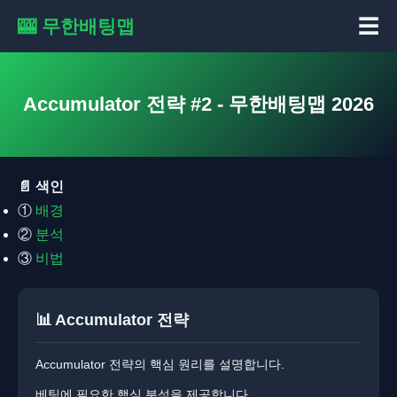
☰
🎰 무한배팅맵
Accumulator 전략 #2 - 무한배팅맵 2026
📄 색인
①
배경
②
분석
③
비법
📊 Accumulator 전략
Accumulator 전략의 핵심 원리를 설명합니다.
베팅에 필요한 핵심 분석을 제공합니다.