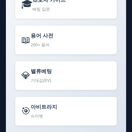
🎓
베팅 입문
용어 사전
📖
200+ 용어
밸류베팅
💎
기대값(EV)
아비트라지
🎯
슈어벳