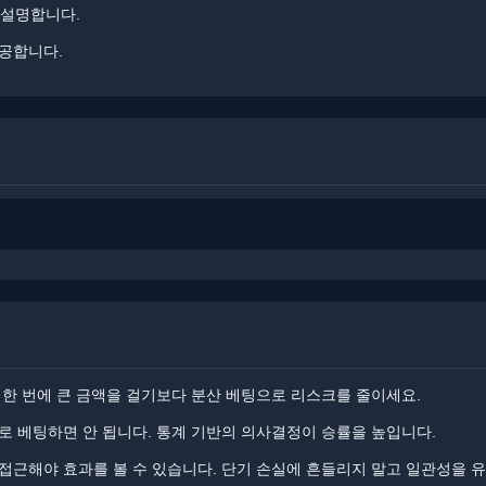
를 설명합니다.
공합니다.
 한 번에 큰 금액을 걸기보다 분산 베팅으로 리스크를 줄이세요.
 베팅하면 안 됩니다. ​​통계 기반의 의사결정이 승률을 높입니다.
접근해야 효과를 볼 수 있습니다. ​​단기 손실에 흔들리지 말고 일관성을 