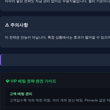
아무리 좋은 전략도 자금 관리 없이는 무용지물입니다. ​켈리 기준이나
⚠️ 주의사항
이 전략은 만능이 아닙니다. 특정 상황에서는 효과가 떨어질 수 있으며
💎 VIP 베팅 전략 완전 가이드
고액 베팅 관리
고액일수록 계좌 제한 위험. 여러 계좌 분산 베팅. Pinnacle 같은