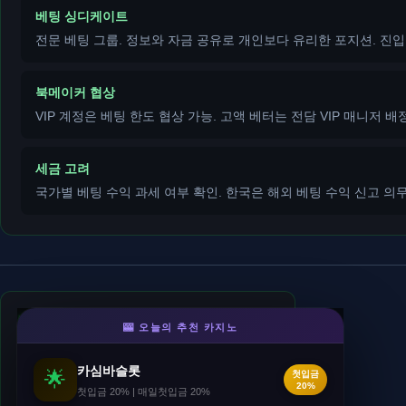
베팅 싱디케이트
전문 베팅 그룹. 정보와 자금 공유로 개인보다 유리한 포지션. 진입
북메이커 협상
VIP 계정은 베팅 한도 협상 가능. 고액 베터는 전담 VIP 매니저 배
세금 고려
국가별 베팅 수익 과세 여부 확인. 한국은 해외 베팅 수익 신고 의무
비바카지노
- 온라인카지노
🎰 오늘의 추천 카지노
신규가입 후 첫입금 보너스 지급.
🎁 롤링조건 500%
카심바슬롯
🌟
첫입금
·
20%
첫입금 20% | 매일첫입금 20%