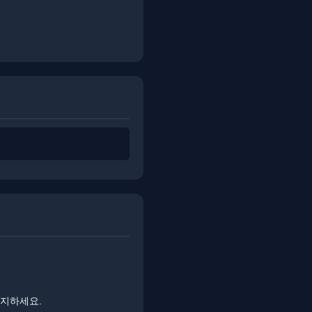
유지하세요.