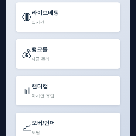
라이브베팅
🔴
실시간
뱅크롤
💰
자금 관리
핸디캡
📊
아시안·유럽
오버/언더
📈
토탈