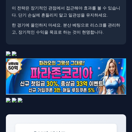
이 전략은 장기적인 관점에서 접근해야 효과를 볼 수 있습니
다. ​​단기 손실에 흔들리지 말고 일관성을 유지하세요.
한 경기에 올인하지 마세요. ​분산 베팅으로 리스크를 관리하
고, 장기적인 수익을 목표로 하는 것이 현명합니다.