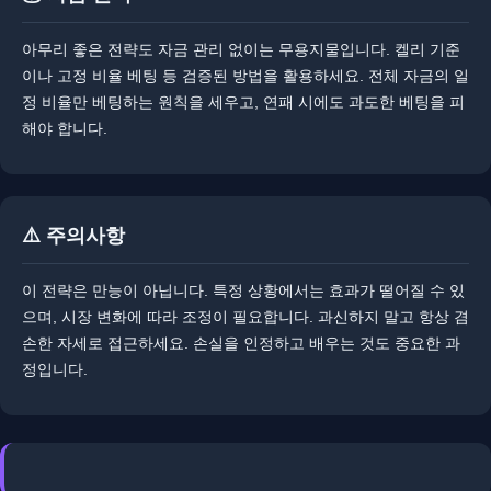
아무리 좋은 전략도 자금 관리 없이는 무용지물입니다. ​켈리 기준
이나 고정 비율 베팅 등 검증된 방법을 활용하세요. ​전체 자금의 일
정 비율만 베팅하는 원칙을 세우고, 연패 시에도 과도한 베팅을 피
해야 합니다.
⚠️ 주의사항
이 전략은 만능이 아닙니다. 특정 상황에서는 효과가 떨어질 수 있
으며, 시장 변화에 따라 조정이 필요합니다. 과신하지 말고 항상 겸
손한 자세로 접근하세요. ​손실을 인정하고 배우는 것도 중요한 과
정입니다.