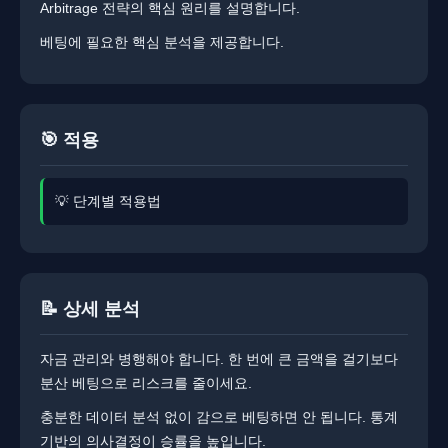
Arbitrage 전략의 핵심 원리를 설명합니다.
베팅에 필요한 핵심 분석을 제공합니다.
🎯 적용
💡 단계별 적용법
📝 상세 분석
자금 관리와 병행해야 합니다. 한 번에 큰 금액을 걸기보다
분산 베팅으로 리스크를 줄이세요.
충분한 데이터 분석 없이 감으로 베팅하면 안 됩니다. ​​통계
기반의 의사결정이 승률을 높입니다.