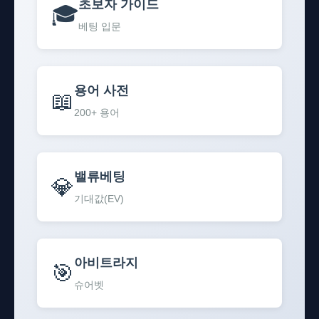
초보자 가이드
🎓
베팅 입문
용어 사전
📖
200+ 용어
밸류베팅
💎
기대값(EV)
아비트라지
🎯
슈어벳