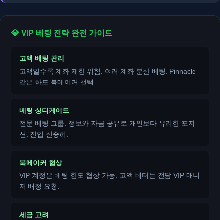
💎 VIP 베팅 전략 완전 가이드
고액 베팅 관리
고액일수록 계좌 제한 위험. 여러 계좌 분산 베팅. Pinnacle
같은 하드 북메이커 선택.
베팅 싱디케이트
전문 베팅 그룹. 정보와 자금 공유로 개인보다 유리한 포지
션. 진입 신중히.
북메이커 협상
VIP 계정은 베팅 한도 협상 가능. 고액 베터는 전담 VIP 매니
저 배정 요청.
세금 고려