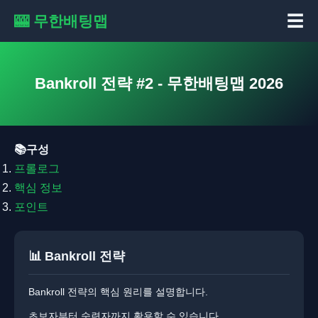
☰
🎰 무한배팅맵
Bankroll 전략 #2 - 무한배팅맵 2026
📚구성
프롤로그
핵심 정보
포인트
📊 Bankroll 전략
Bankroll 전략의 핵심 원리를 설명합니다.
초보자부터 숙련자까지 활용할 수 있습니다.