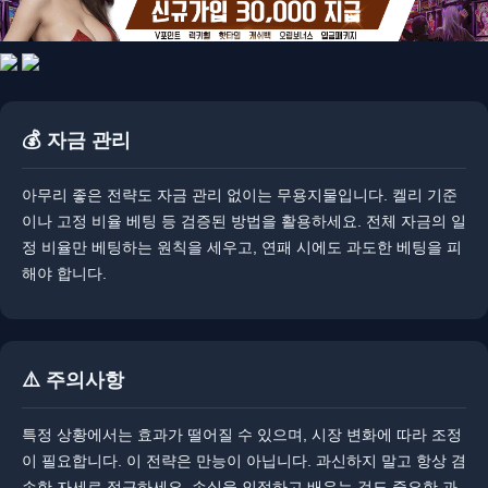
💰 자금 관리
아무리 좋은 전략도 자금 관리 없이는 무용지물입니다. 켈리 기준
이나 고정 비율 베팅 등 검증된 방법을 활용하세요. ​​전체 자금의 일
정 비율만 베팅하는 원칙을 세우고, 연패 시에도 과도한 베팅을 피
해야 합니다.
⚠️ 주의사항
​​특정 상황에서는 효과가 떨어질 수 있으며, 시장 변화에 따라 조정
이 필요합니다. 이 전략은 만능이 아닙니다. ​​과신하지 말고 항상 겸
손한 자세로 접근하세요. 손실을 인정하고 배우는 것도 중요한 과