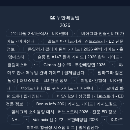
🎰 무한배팅맵
2026
·
유데나필 가벼운식사 - 비아센터
비아그라 전립선비대 가
·
이드 - 비아센터
골드비아 비뇨기과 | 러브스토리 - ED 전문
·
정보
동일경기 팔레이 완벽 가이드 | 2026 완벽 가이드 - 홀
·
덤마스터
슬롯 팁 #147 완벽 가이드 | 2026 완벽 가이드 -
· ·
·
홀덤마스터
Girona 선수 #6 - 무한배팅맵 2026
야
·
마토 안내 매뉴얼 완벽 가이드 | 릴게임난다
필라그라 젊은
·
남성 | 러브스토리 - ED 전문 정보
야일라 간헐적 - 비아센
·
터
여의도 타다라필 구매 가이드 - 비아센터
모바일 화
·
면 오류 | 릴게임난다
비달리스타 성공률 | 러브스토리 - ED
·
·
전문 정보
Bonus Info 206 | 카지노 가이드 | 카지노월드
·
말레그라 소화불량 대처 | 러브스토리 2026 - 전문 ED 정보
·
·
NHL
Valencia 선수 #2 - 무한배팅맵 2026
야마토
야마토 황금성 시스템 비교 | 릴게임난다