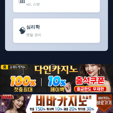
📊
xG, 스탯
심리학
🧠
멘탈 관리