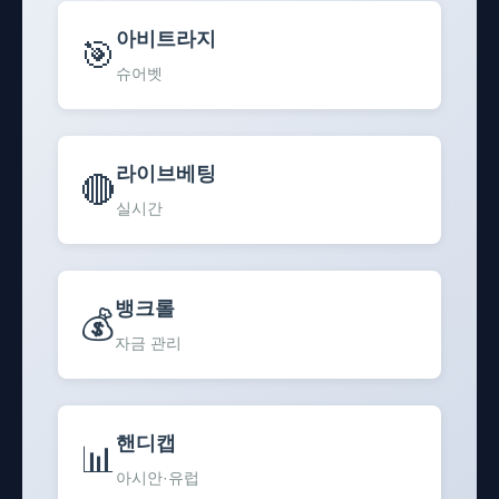
아비트라지
🎯
슈어벳
라이브베팅
🔴
실시간
뱅크롤
💰
자금 관리
핸디캡
📊
아시안·유럽