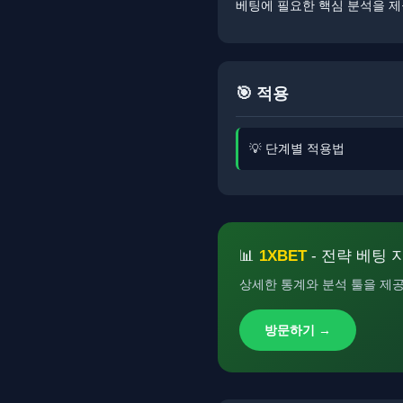
베팅에 필요한 핵심 분석을 제
🎯 적용
💡 단계별 적용법
📊
1XBET
- 전략 베팅 
상세한 통계와 분석 툴을 제
방문하기 →