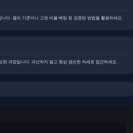
합니다. 켈리 기준이나 고정 비율 베팅 등 검증된 방법을 활용하세요.
중요한 과정입니다. ​과신하지 말고 항상 겸손한 자세로 접근하세요.