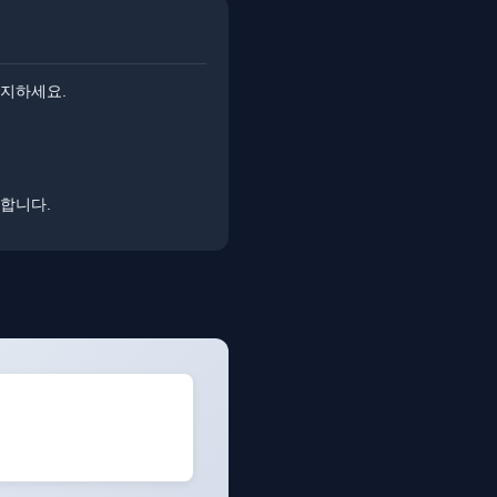
유지하세요.
명합니다.