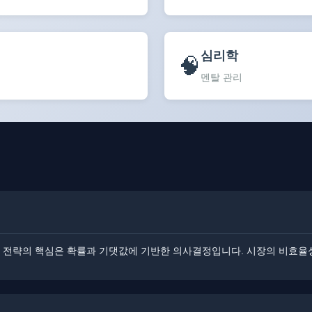
심리학
🧠
멘탈 관리
이 전략의 핵심은 확률과 기댓값에 기반한 의사결정입니다. ​시장의 비효율