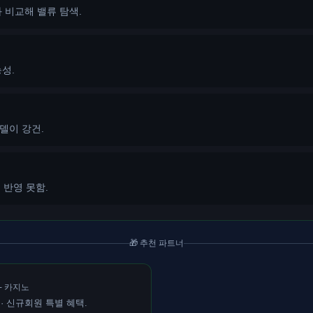
 비교해 밸류 탐색.
성.
델이 강건.
 반영 못함.
🎁 추천 파트너
- 카지노
· 신규회원 특별 혜택.