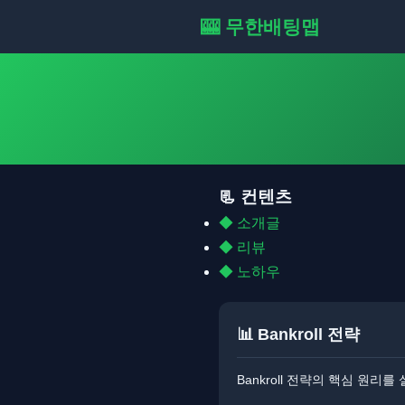
🎰 무한배팅맵
📃 컨텐츠
◆ 소개글
◆ 리뷰
◆ 노하우
📊 Bankroll 전략
Bankroll 전략의 핵심 원리를