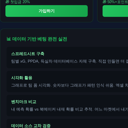
🎁 첫입금 20%
🎁 50%+포인
가입하기
📊 데이터 기반 베팅 완전 실전
스프레드시트 구축
팀별 xG, PPDA, 득실차 데이터베이스 자체 구축. 직접 만들면 더 
시각화 활용
그래프로 팀 폼 시각화. 숫자보다 그래프가 패턴 인식 쉬움. 엑셀 차
벤치마크 비교
내 예측 확률 vs 북메이커 내재 확률 비교 추적. 어느 마켓에서 내
데이터 소스 교차 검증