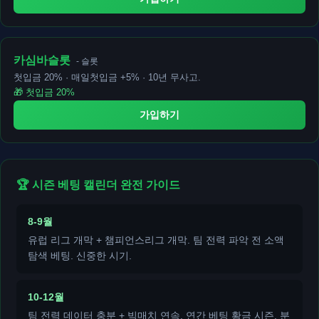
카심바슬롯
- 슬롯
첫입금 20% · 매일첫입금 +5% · 10년 무사고.
🎁 첫입금 20%
가입하기
🏆 시즌 베팅 캘린더 완전 가이드
8-9월
유럽 리그 개막 + 챔피언스리그 개막. 팀 전력 파악 전 소액
탐색 베팅. 신중한 시기.
10-12월
팀 전력 데이터 충분 + 빅매치 연속. 연간 베팅 황금 시즌. 분