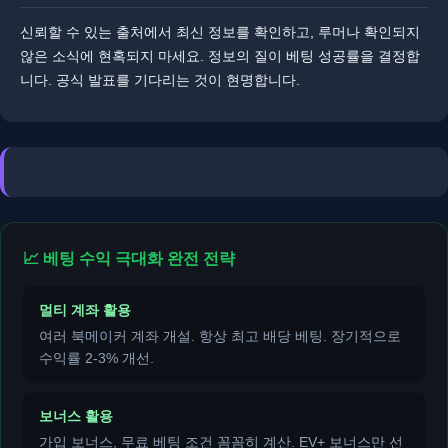
​​신뢰할 수 있는 출처에서 최신 정보를 확인하고, 루머나 확인되지
않은 소식에 현혹되지 마세요. 정보의 질이 베팅 성공률을 결정합
니다. 공식 발표를 기다리는 것이 현명합니다.
📈 베팅 수익 극대화 완전 전략
멀티 계좌 활용
여러 북메이커 계좌 개설. 항상 최고 배당 베팅. 장기적으로
수익률 2-3% 개선.
보너스 활용
가입 보너스, 무료 베팅 조건 꼼꼼히 계산. EV+ 보너스만 선