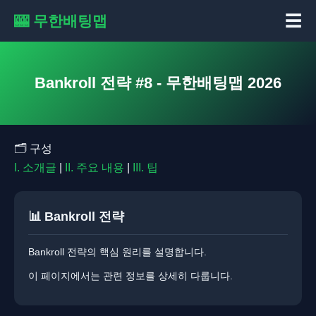
☰
🎰 무한배팅맵
Bankroll 전략 #8 - 무한배팅맵 2026
🗂️ 구성
I. 소개글
|
II. 주요 내용
|
III. 팁
📊 Bankroll 전략
Bankroll 전략의 핵심 원리를 설명합니다.
이 페이지에서는 관련 정보를 상세히 다룹니다.