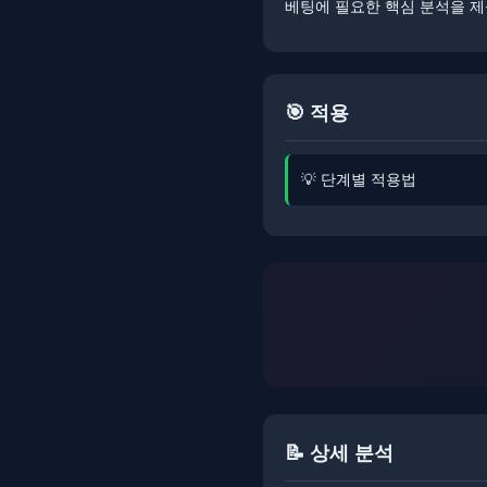
베팅에 필요한 핵심 분석을 제
🎯 적용
💡 단계별 적용법
📝 상세 분석