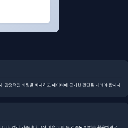
. ​감정적인 베팅을 배제하고 데이터에 근거한 판단을 내려야 합니다.
니다. 켈리 기준이나 고정 비율 베팅 등 검증된 방법을 활용하세요.