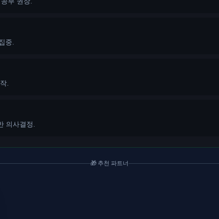
 공부 권장.
집중.
작.
기반 의사결정.
🎁 추천 파트너