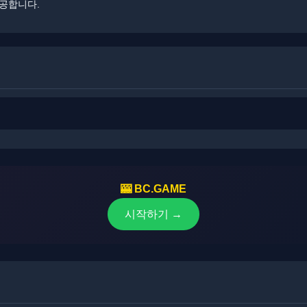
공합니다.
🎰 BC.GAME
시작하기 →