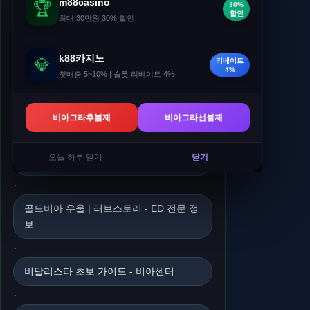
m88casino
🏆
30%
·
할인
최대 30만원 30% 할인
에렉톤 중독 | 러브스토리 - ED 전문 정보
k88카지노
·
💎
리베이트
4%
첫매충 5~10% | 슬롯 리베이트 4%
How To Build Model - 베팅 가이드 2026
#FC8 - 무한배팅맵
비아그라후불제
비아그라선불제
·
타오르 가격 비교 | 러브스토리 2026 - 전
오늘 하루 닫기
닫기
문 ED 정보
·
골드비아 우울 | 러브스토리 - ED 전문 정
보
·
비달리스타 초보 가이드 - 비아센터
·