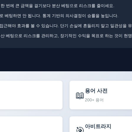
 ​한 번에 큰 금액을 걸기보다 분산 베팅으로 리스크를 줄이세요.
 베팅하면 안 됩니다. ​​통계 기반의 의사결정이 승률을 높입니다.
접근해야 효과를 볼 수 있습니다. 단기 손실에 흔들리지 말고 일관성을 
분산 베팅으로 리스크를 관리하고, 장기적인 수익을 목표로 하는 것이 현
용어 사전
📖
200+ 용어
아비트라지
🎯