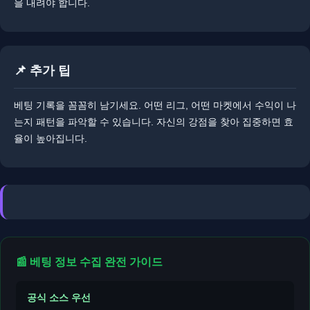
을 내려야 합니다.
📌 추가 팁
베팅 기록을 꼼꼼히 남기세요. 어떤 리그, 어떤 마켓에서 수익이 나
는지 패턴을 파악할 수 있습니다. ​​자신의 강점을 찾아 집중하면 효
율이 높아집니다.
📰 베팅 정보 수집 완전 가이드
공식 소스 우선