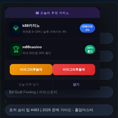
라카지노
- 온라인카지노
🎰 오늘의 추천 카지노
첫충 30% · 이벤트 5% 진행중.
🎁 첫충전 30%
k88카지노
💎
리베이트
·
4%
첫매충 5~10% | 슬롯 리베이트 4%
Serie A Slg - 베팅 가이드 2026 #CD2 - 무한배팅맵
m88casino
·
🏆
30%
할인
최대 30만원 30% 할인
송파 비아그라싼곳 | 러브스토리 - ED 전문 정보
·
비아그라후불제
비아그라후불제
Legend Elves GameArt | 릴게임난다
·
오늘 하루 닫기
닫기
Ed Guilt Feeling | 러브스토리
·
포커 승리 팁 #483 | 2026 완벽 가이드 - 홀덤마스터