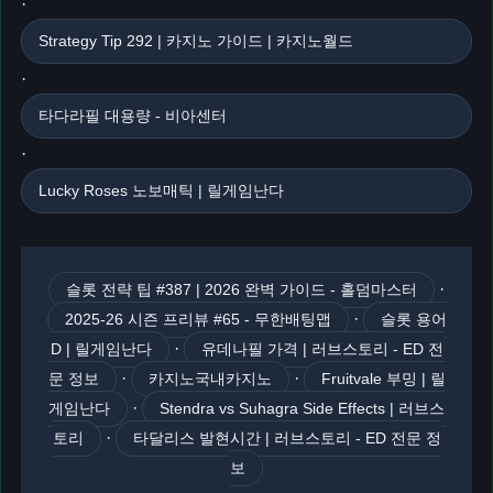
·
Strategy Tip 292 | 카지노 가이드 | 카지노월드
·
타다라필 대용량 - 비아센터
·
Lucky Roses 노보매틱 | 릴게임난다
·
슬롯 전략 팁 #387 | 2026 완벽 가이드 - 홀덤마스터
·
2025-26 시즌 프리뷰 #65 - 무한배팅맵
슬롯 용어
·
D | 릴게임난다
유데나필 가격 | 러브스토리 - ED 전
·
·
문 정보
카지노국내카지노
Fruitvale 부밍 | 릴
·
게임난다
Stendra vs Suhagra Side Effects | 러브스
·
토리
타달리스 발현시간 | 러브스토리 - ED 전문 정
보