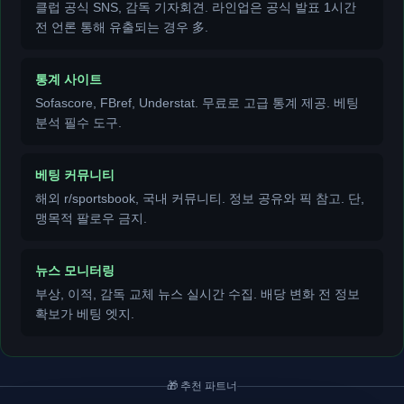
클럽 공식 SNS, 감독 기자회견. 라인업은 공식 발표 1시간
전 언론 통해 유출되는 경우 多.
통계 사이트
Sofascore, FBref, Understat. 무료로 고급 통계 제공. 베팅
분석 필수 도구.
베팅 커뮤니티
해외 r/sportsbook, 국내 커뮤니티. 정보 공유와 픽 참고. 단,
맹목적 팔로우 금지.
뉴스 모니터링
부상, 이적, 감독 교체 뉴스 실시간 수집. 배당 변화 전 정보
확보가 베팅 엣지.
🎁 추천 파트너