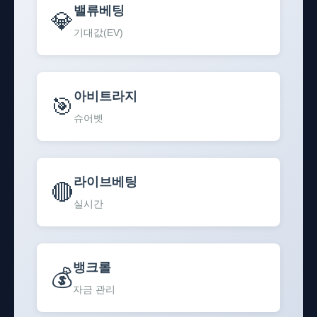
밸류베팅
💎
기대값(EV)
아비트라지
🎯
슈어벳
라이브베팅
🔴
실시간
뱅크롤
💰
자금 관리