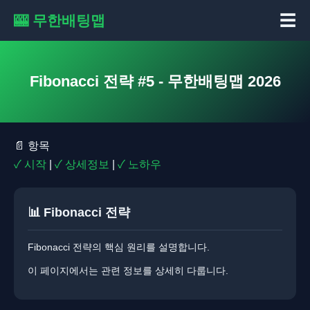
☰
🎰 무한배팅맵
Fibonacci 전략 #5 - 무한배팅맵 2026
📄 항목
✓ 시작
|
✓ 상세정보
|
✓ 노하우
📊 Fibonacci 전략
Fibonacci 전략의 핵심 원리를 설명합니다.
이 페이지에서는 관련 정보를 상세히 다룹니다.