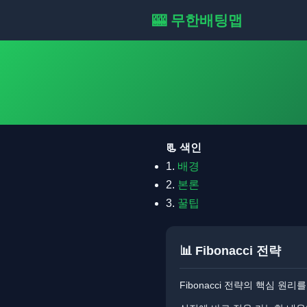
🎰 무한배팅맵
📃 색인
1.
배경
2.
본론
3.
꿀팁
📊 Fibonacci 전략
Fibonacci 전략의 핵심 원리