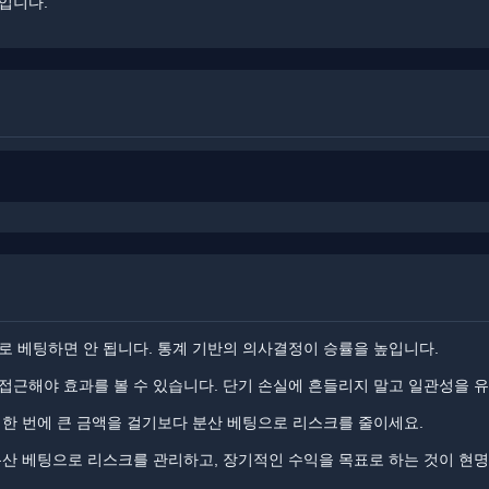
입니다.
로 베팅하면 안 됩니다. 통계 기반의 의사결정이 승률을 높입니다.
접근해야 효과를 볼 수 있습니다. 단기 손실에 흔들리지 말고 일관성을 
 ​한 번에 큰 금액을 걸기보다 분산 베팅으로 리스크를 줄이세요.
​​분산 베팅으로 리스크를 관리하고, 장기적인 수익을 목표로 하는 것이 현