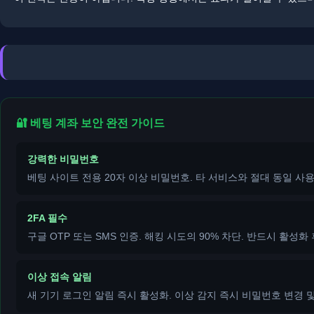
🔐 베팅 계좌 보안 완전 가이드
강력한 비밀번호
베팅 사이트 전용 20자 이상 비밀번호. 타 서비스와 절대 동일 사용
2FA 필수
구글 OTP 또는 SMS 인증. 해킹 시도의 90% 차단. 반드시 활성화 
이상 접속 알림
새 기기 로그인 알림 즉시 활성화. 이상 감지 즉시 비밀번호 변경 