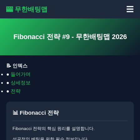
☰
🎰 무한배팅맵
Fibonacci 전략 #9 - 무한배팅맵 2026
📝 인덱스
●
들어가며
●
상세정보
●
전략
📊 Fibonacci 전략
Fibonacci 전략의 핵심 원리를 설명합니다.
성공적인 베팅을 위한 필수 정보입니다.