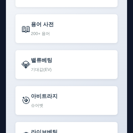
용어 사전
📖
200+ 용어
밸류베팅
💎
기대값(EV)
아비트라지
🎯
슈어벳
라이브베팅