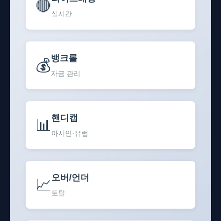
🔴
실시간
뱅크롤
💰
자금 관리
핸디캡
📊
아시안·유럽
오버/언더
📈
토탈