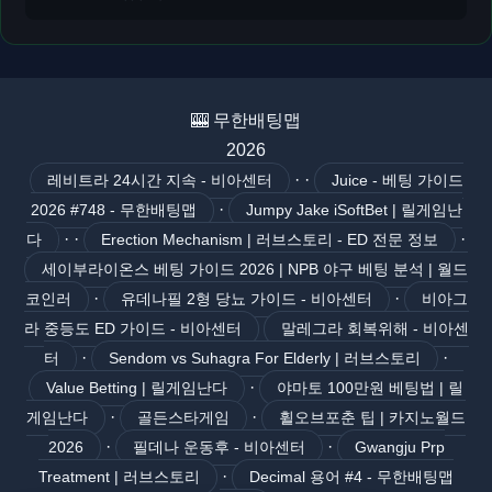
🎰 무한배팅맵
2026
· ·
레비트라 24시간 지속 - 비아센터
Juice - 베팅 가이드
·
2026 #748 - 무한배팅맵
Jumpy Jake iSoftBet | 릴게임난
· ·
·
다
Erection Mechanism | 러브스토리 - ED 전문 정보
세이부라이온스 베팅 가이드 2026 | NPB 야구 베팅 분석 | 월드
·
·
코인러
유데나필 2형 당뇨 가이드 - 비아센터
비아그
라 중등도 ED 가이드 - 비아센터
말레그라 회복위해 - 비아센
·
·
터
Sendom vs Suhagra For Elderly | 러브스토리
·
Value Betting | 릴게임난다
야마토 100만원 베팅법 | 릴
·
·
게임난다
골든스타게임
휠오브포춘 팁 | 카지노월드
·
·
2026
필데나 운동후 - 비아센터
Gwangju Prp
·
Treatment | 러브스토리
Decimal 용어 #4 - 무한배팅맵