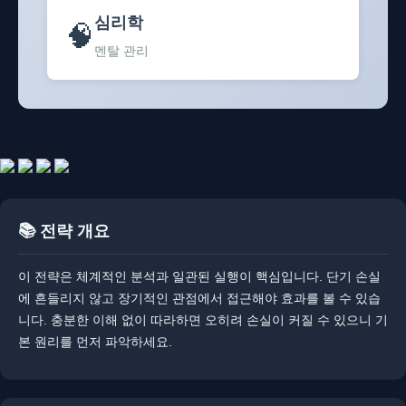
심리학
🧠
멘탈 관리
📚 전략 개요
이 전략은 체계적인 분석과 일관된 실행이 핵심입니다. ​단기 손실
에 흔들리지 않고 장기적인 관점에서 접근해야 효과를 볼 수 있습
니다. ​​충분한 이해 없이 따라하면 오히려 손실이 커질 수 있으니 기
본 원리를 먼저 파악하세요.