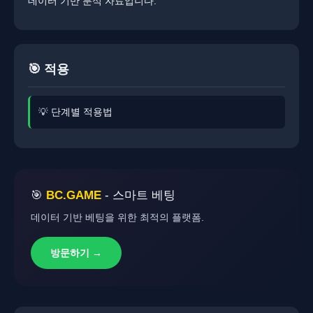
데이터 기반 분석 자료입니다.
🎯 적용
💡 단계별 적용법
🎯
BC.GAME
- 스마트 베팅
데이터 기반 베팅을 위한 최적의 플랫폼.
방문하기 →