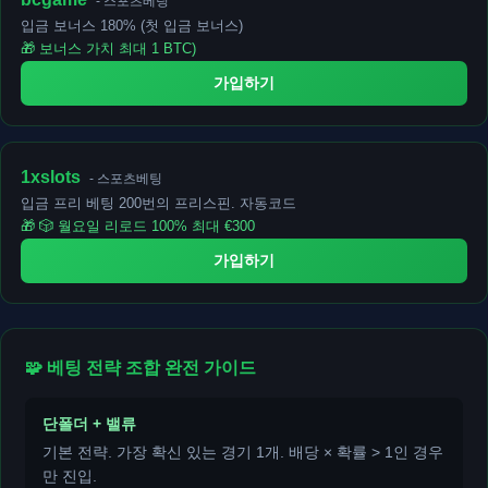
- 스포츠베팅
입금 보너스 180% (첫 입금 보너스)
🎁 보너스 가치 최대 1 BTC)
가입하기
1xslots
- 스포츠베팅
입금 프리 베팅 200번의 프리스핀. 자동코드
🎁 🎲 월요일 리로드 100% 최대 €300
가입하기
🧩 베팅 전략 조합 완전 가이드
단폴더 + 밸류
기본 전략. 가장 확신 있는 경기 1개. 배당 × 확률 > 1인 경우
만 진입.