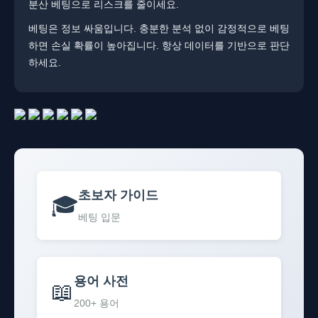
분산 베팅으로 리스크를 줄이세요.
베팅은 정보 싸움입니다. ​​충분한 분석 없이 감정적으로 베팅
하면 손실 확률이 높아집니다. ​​항상 데이터를 기반으로 판단
하세요.
초보자 가이드
🎓
베팅 입문
용어 사전
📖
200+ 용어