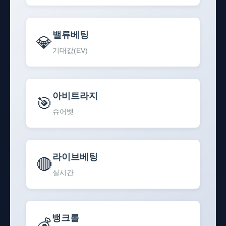
밸류베팅
💎
기대값(EV)
아비트라지
🎯
슈어벳
라이브베팅
🔴
실시간
뱅크롤
💰