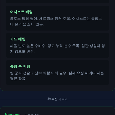
어시스트 베팅
크로스 담당 윙어, 세트피스 키커 주목. 어시스트는 득점보
다 운의 요소 더 많음.
카드 베팅
파울 빈도 높은 수비수, 경고 누적 선수 주목. 심판 성향과 경
기 강도도 변수.
슈팅 수 베팅
팀 공격 전술과 선수 역할 이해 필수. 실제 슈팅 데이터 시즌
평균 활용.
🎁 추천 파트너
bcgame