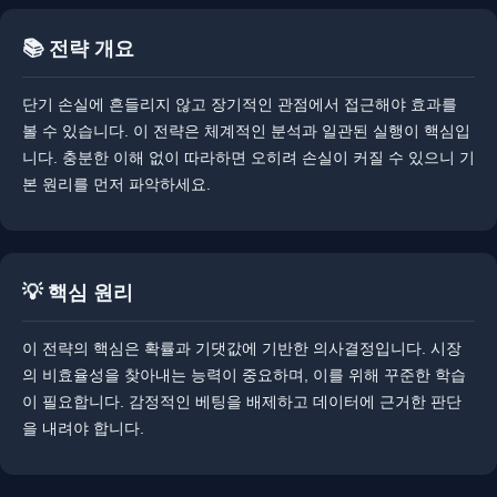
📚 전략 개요
단기 손실에 흔들리지 않고 장기적인 관점에서 접근해야 효과를
볼 수 있습니다. 이 전략은 체계적인 분석과 일관된 실행이 핵심입
니다. ​​충분한 이해 없이 따라하면 오히려 손실이 커질 수 있으니 기
본 원리를 먼저 파악하세요.
💡 핵심 원리
이 전략의 핵심은 확률과 기댓값에 기반한 의사결정입니다. ​시장
의 비효율성을 찾아내는 능력이 중요하며, 이를 위해 꾸준한 학습
이 필요합니다. 감정적인 베팅을 배제하고 데이터에 근거한 판단
을 내려야 합니다.