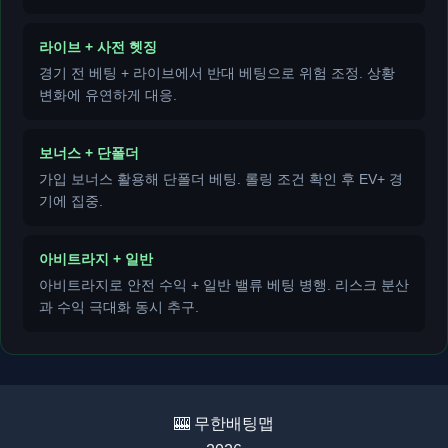
라이브 + 사전 헷징
경기 전 베팅 + 라이브에서 반대 베팅으로 위험 조정. 상황
변화에 유연하게 대응.
보너스 + 단폴더
가입 보너스 활용해 단폴더 베팅. 롤링 조건 확인 후 EV+ 경
기에 집중.
아비트라지 + 일반
아비트라지로 안전 수익 + 일반 밸류 베팅 병행. 리스크 분산
과 수익 극대화 동시 추구.
🎰 무한배팅맵