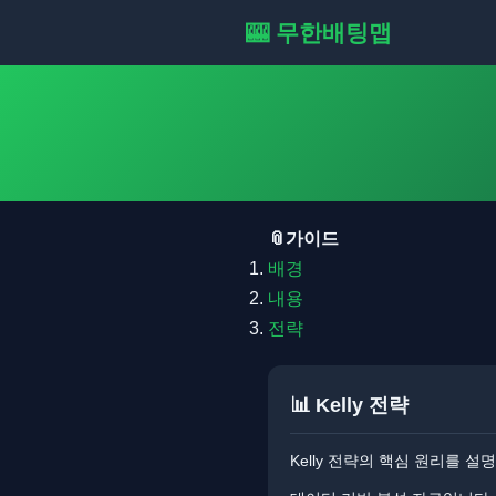
🎰 무한배팅맵
📎가이드
배경
내용
전략
📊 Kelly 전략
Kelly 전략의 핵심 원리를 설