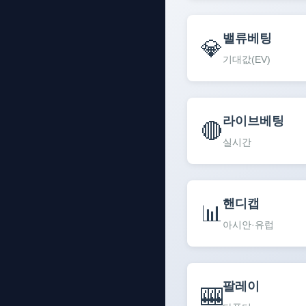
밸류베팅
💎
기대값(EV)
라이브베팅
🔴
실시간
핸디캡
📊
아시안·유럽
팔레이
🎰