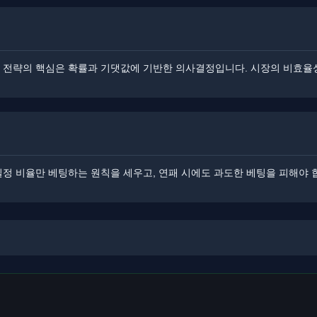
이 전략의 핵심은 확률과 기댓값에 기반한 의사결정입니다. ​시장의 비효율
일정 비율만 베팅하는 원칙을 세우고, 연패 시에도 과도한 베팅을 피해야 