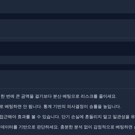
​​한 번에 큰 금액을 걸기보다 분산 베팅으로 리스크를 줄이세요.
로 베팅하면 안 됩니다. ​통계 기반의 의사결정이 승률을 높입니다.
접근해야 효과를 볼 수 있습니다. 단기 손실에 흔들리지 말고 일관성을 
 데이터를 기반으로 판단하세요. ​​충분한 분석 없이 감정적으로 베팅하면