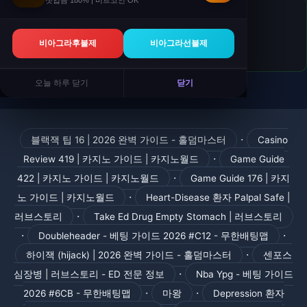
첫입금 180% | 비트코인 OK
슈퍼플레이
- 카지노
매주/매월 쿠폰 · 신규회원 특별 혜택.
비아그라후불제
비아그라선불제
🎁 50%+포인트+쿠폰
오늘 하루 닫기
닫기
·
블랙잭 팁 16 | 2026 완벽 가이드 - 홀덤마스터
Casino
·
Review 419 | 카지노 가이드 | 카지노월드
Game Guide
·
422 | 카지노 가이드 | 카지노월드
Game Guide 176 | 카지
·
노 가이드 | 카지노월드
Heart-Disease 환자 Palpal Safe |
·
러브스토리
Take Ed Drug Empty Stomach | 러브스토리
·
·
Doubleheader - 베팅 가이드 2026 #C12 - 무한배팅맵
·
하이잭 (hijack) | 2026 완벽 가이드 - 홀덤마스터
센포스
·
심장병 | 러브스토리 - ED 전문 정보
Nba Ypg - 베팅 가이드
·
·
2026 #6CB - 무한배팅맵
마왕
Depression 환자