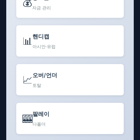
💰
자금 관리
핸디캡
📊
아시안·유럽
오버/언더
📈
토탈
팔레이
🎰
다폴더