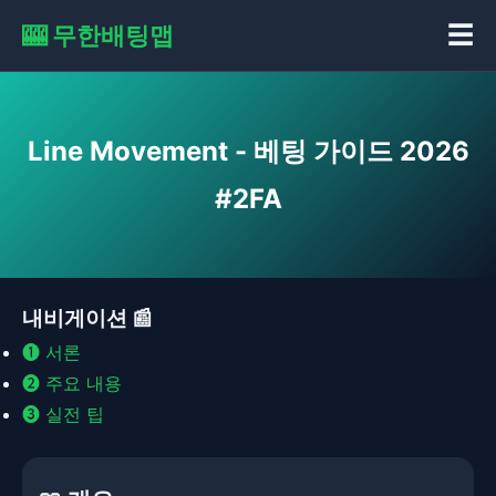
🎰 무한배팅맵
☰
Line Movement - 베팅 가이드 2026
#2FA
내비게이션 📰
➊
서론
➋
주요 내용
➌
실전 팁