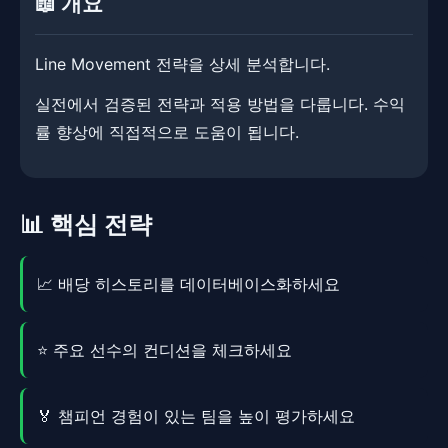
📖 개요
Line Movement 전략을 상세 분석합니다.
실전에서 검증된 전략과 적용 방법을 다룹니다. ​수익
률 향상에 직접적으로 도움이 됩니다.
📊 핵심 전략
📈 배당 히스토리를 데이터베이스화하세요
⭐ 주요 선수의 컨디션을 체크하세요
🏅 챔피언 경험이 있는 팀을 높이 평가하세요