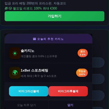
입금 프리 베팅 200번의 프리스핀. 자동코드
🎁 🎲 월요일 리로드 100% 최대 €300
가입하기
라카지노
- 온라인카지노
🎰 오늘의 추천 카지노
첫충 30% · 이벤트 5% 진행중.
🎁 첫충전 30%
솔카지노
☀️
콤프
· ·
0.6%
개인롤링 콤프 0.6% | 신규쿠폰
오전/오후 전략 2026 | 릴게임난다
1xBet 스포츠베팅
·
🌍
첫입금
100%
세계 최대 | 축구·농구·e스포츠
Aloha Spirit Swintt | 릴게임난다
·
비아그라선불제
비아그라후불제
레드타이거 데일리 잭팟 2026 | 릴게임난다
·
오늘 하루 닫기
닫기