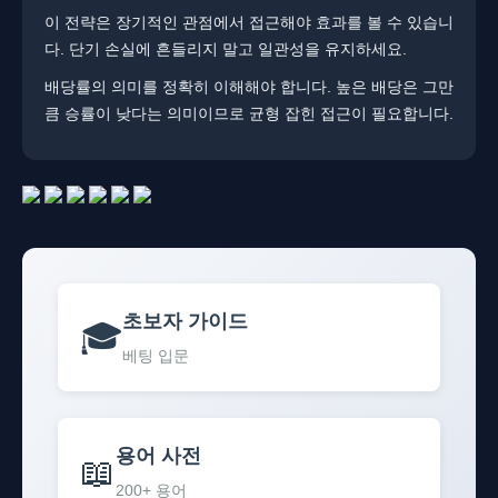
이 전략은 장기적인 관점에서 접근해야 효과를 볼 수 있습니
다. ​​단기 손실에 흔들리지 말고 일관성을 유지하세요.
배당률의 의미를 정확히 이해해야 합니다. ​​높은 배당은 그만
큼 승률이 낮다는 의미이므로 균형 잡힌 접근이 필요합니다.
초보자 가이드
🎓
베팅 입문
용어 사전
📖
200+ 용어