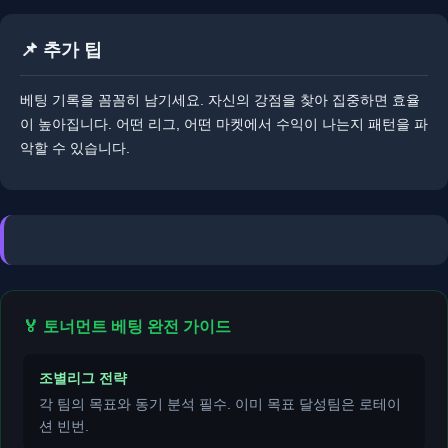
📌 추가 팁
베팅 기록을 꼼꼼히 남기세요. ​​자신의 강점을 찾아 집중하면 효율
이 높아집니다. ​​어떤 리그, 어떤 마켓에서 수익이 나는지 패턴을 파
악할 수 있습니다.
🏅 토너먼트 베팅 완전 가이드
조별리그 전략
각 팀의 목표와 동기 분석 필수. 이미 목표 달성팀은 로테이
션 빈번.