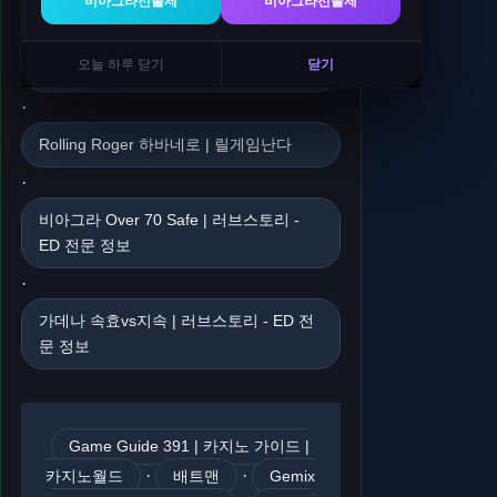
비아그라선불제
비아그라선불제
·
오늘 하루 닫기
닫기
Silagra Enhance Effect | 러브스토리
·
Rolling Roger 하바네로 | 릴게임난다
·
비아그라 Over 70 Safe | 러브스토리 -
ED 전문 정보
·
가데나 속효vs지속 | 러브스토리 - ED 전
문 정보
Game Guide 391 | 카지노 가이드 |
·
·
카지노월드
배트맨
Gemix