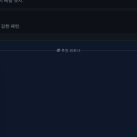
이 베팅 엣지.
 강한 패턴.
🎁 추천 파트너