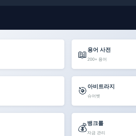
용어 사전
📖
200+ 용어
아비트라지
🎯
슈어벳
뱅크롤
💰
자금 관리