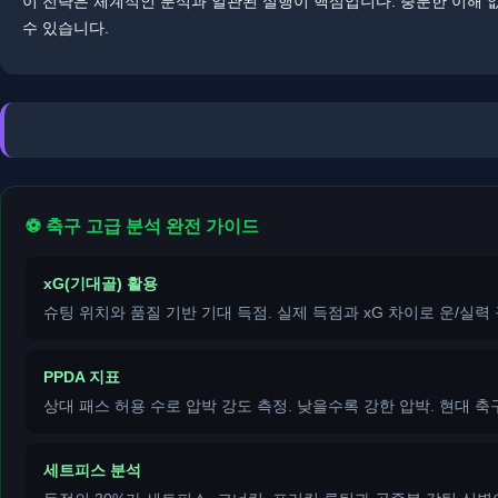
이 전략은 체계적인 분석과 일관된 실행이 핵심입니다. ​충분한 이해 
수 있습니다.
⚽ 축구 고급 분석 완전 가이드
xG(기대골) 활용
슈팅 위치와 품질 기반 기대 득점. 실제 득점과 xG 차이로 운/실력 
PPDA 지표
상대 패스 허용 수로 압박 강도 측정. 낮을수록 강한 압박. 현대 축
세트피스 분석