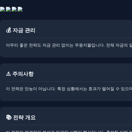
💰 자금 관리
아무리 좋은 전략도 자금 관리 없이는 무용지물입니다. ​​전체 자금의 
⚠️ 주의사항
이 전략은 만능이 아닙니다. ​특정 상황에서는 효과가 떨어질 수 있으
📚 전략 개요