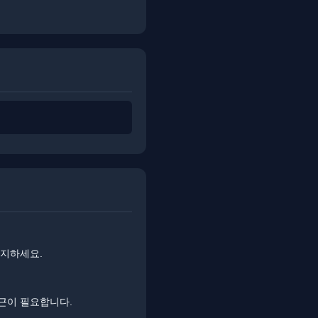
유지하세요.
접근이 필요합니다.