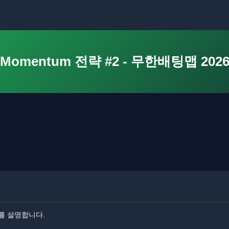
Momentum 전략 #2 - 무한배팅맵 202
리를 설명합니다.