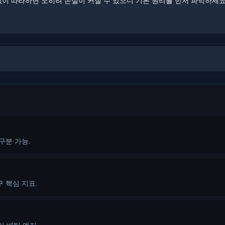
없이 따라하면 오히려 손실이 커질 수 있으니 기본 원리를 먼저 파악하세요
구분 가능.
구 핵심 지표.