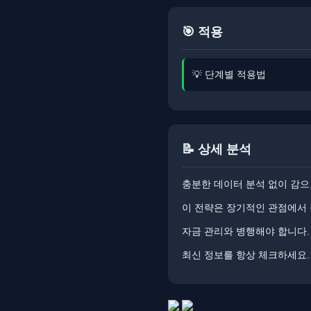
🎯 적용
💡 단계별 적용법
📝 상세 분석
충분한 데이터 분석 없이 감으
이 전략은 장기적인 관점에서 
자금 관리와 병행해야 합니다.
최신 정보를 항상 체크하세요. 