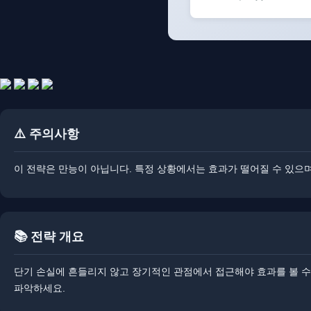
⚠️ 주의사항
이 전략은 만능이 아닙니다. ​​특정 상황에서는 효과가 떨어질 수 있으
📚 전략 개요
단기 손실에 흔들리지 않고 장기적인 관점에서 접근해야 효과를 볼 수
파악하세요.