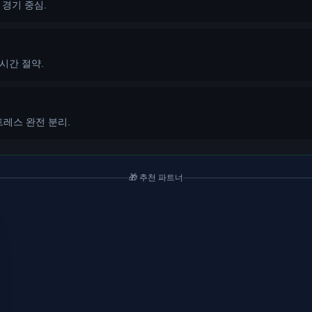
 경기 중심.
시간 절약.
레스 완전 분리.
🎁 추천 파트너